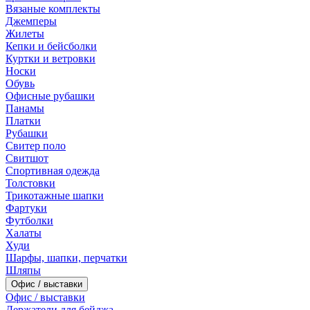
Вязаные комплекты
Джемперы
Жилеты
Кепки и бейсболки
Куртки и ветровки
Носки
Обувь
Офисные рубашки
Панамы
Платки
Рубашки
Свитер поло
Свитшот
Спортивная одежда
Толстовки
Трикотажные шапки
Фартуки
Футболки
Халаты
Худи
Шарфы, шапки, перчатки
Шляпы
Офис / выставки
Офис / выставки
Держатели для бейджа