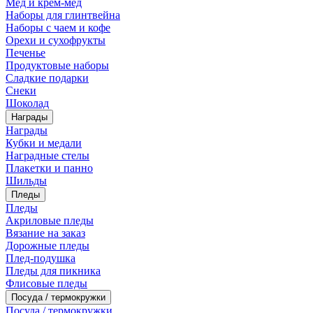
Мед и крем-мед
Наборы для глинтвейна
Наборы с чаем и кофе
Орехи и сухофрукты
Печенье
Продуктовые наборы
Сладкие подарки
Снеки
Шоколад
Награды
Награды
Кубки и медали
Наградные стелы
Плакетки и панно
Шильды
Пледы
Пледы
Акриловые пледы
Вязание на заказ
Дорожные пледы
Плед-подушка
Пледы для пикника
Флисовые пледы
Посуда / термокружки
Посуда / термокружки