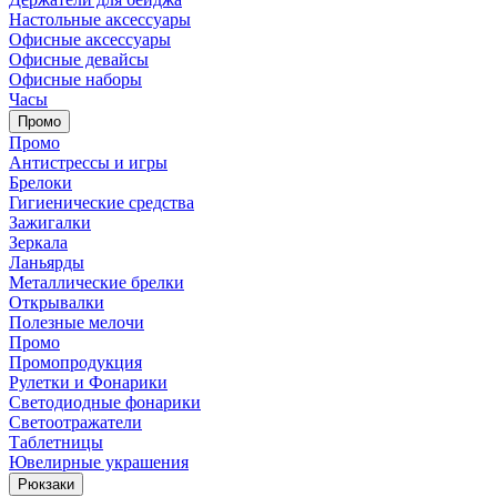
Настольные аксессуары
Офисные аксессуары
Офисные девайсы
Офисные наборы
Часы
Промо
Промо
Антистрессы и игры
Брелоки
Гигиенические средства
Зажигалки
Зеркала
Ланьярды
Металлические брелки
Открывалки
Полезные мелочи
Промо
Промопродукция
Рулетки и Фонарики
Светодиодные фонарики
Светоотражатели
Таблетницы
Ювелирные украшения
Рюкзаки