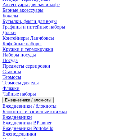
Аксессуары для чая и кофе
Барные аксессуары
Бокалы
Бутылки, фляги для воды
Графины и питейные наборы
Доски
Контейнеры Ланчбоксы
Кофейные наборы
Кружки и термокружки
Наборы посуды
Посуда
Предметы сервировки
Стаканы
Термосы
Термосы для еды
Фляжки
Чайные наборы
Ежедневники / блокноты
Ежедневники / блокноты
Блокноты и записные книжки
Ежедневники
Ежедневники BPlanner
Ежедневники Portobello
Еженедельники