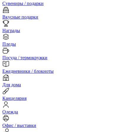
Сувениры / подарки
Вкусные подарки
Награды
Пледы
Посуда / термокружки
Ежедневники / блокноты
Для дома
Канцелярия
Одежда
Офис / выставки