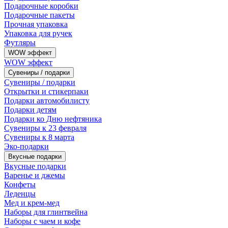
Подарочные коробки
Подарочные пакеты
Прочная упаковка
Упаковка для ручек
Футляры
WOW эффект
WOW эффект
Сувениры / подарки
Сувениры / подарки
Открытки и стикерпаки
Подарки автомобилисту
Подарки детям
Подарки ко Дню нефтяника
Сувениры к 23 февраля
Сувениры к 8 марта
Эко-подарки
Вкусные подарки
Вкусные подарки
Варенье и джемы
Конфеты
Леденцы
Мед и крем-мед
Наборы для глинтвейна
Наборы с чаем и кофе