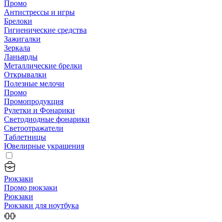
Промо
Антистрессы и игры
Брелоки
Гигиенические средства
Зажигалки
Зеркала
Ланьярды
Металлические брелки
Открывалки
Полезные мелочи
Промо
Промопродукция
Рулетки и Фонарики
Светодиодные фонарики
Светоотражатели
Таблетницы
Ювелирные украшения
Рюкзаки
Промо рюкзаки
Рюкзаки
Рюкзаки для ноутбука