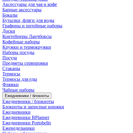
Аксессуары для чая и кофе
Барные аксессуары
Бокалы
Бутылки, фляги для воды
Графины и питейные наборы
Доски
Контейнеры Ланчбоксы
Кофейные наборы
Кружки и термокружки
Наборы посуды
Посуда
Предметы сервировки
Стаканы
Термосы
Термосы для еды
Фляжки
Чайные наборы
Ежедневники / блокноты
Ежедневники / блокноты
Блокноты и записные книжки
Ежедневники
Ежедневники BPlanner
Ежедневники Portobello
Еженедельники