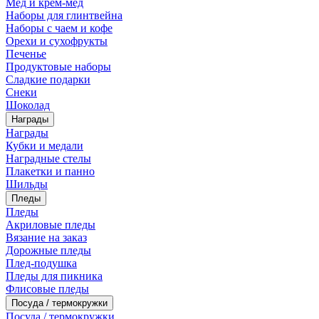
Мед и крем-мед
Наборы для глинтвейна
Наборы с чаем и кофе
Орехи и сухофрукты
Печенье
Продуктовые наборы
Сладкие подарки
Снеки
Шоколад
Награды
Награды
Кубки и медали
Наградные стелы
Плакетки и панно
Шильды
Пледы
Пледы
Акриловые пледы
Вязание на заказ
Дорожные пледы
Плед-подушка
Пледы для пикника
Флисовые пледы
Посуда / термокружки
Посуда / термокружки