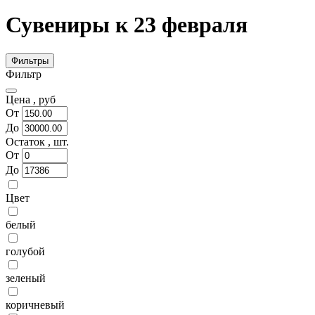
Сувениры к 23 февраля
Фильтры
Фильтр
Цена ,
руб
От
До
Остаток ,
шт.
От
До
Цвет
белый
голубой
зеленый
коричневый