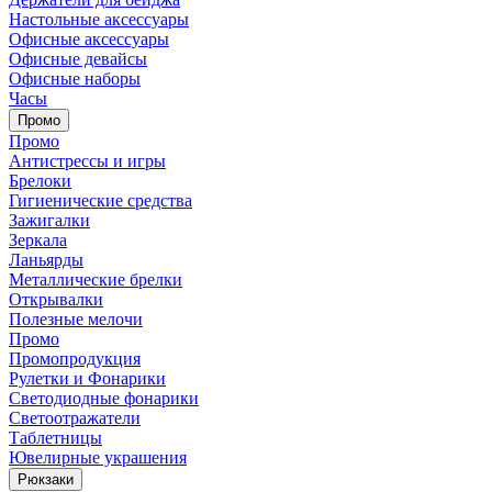
Настольные аксессуары
Офисные аксессуары
Офисные девайсы
Офисные наборы
Часы
Промо
Промо
Антистрессы и игры
Брелоки
Гигиенические средства
Зажигалки
Зеркала
Ланьярды
Металлические брелки
Открывалки
Полезные мелочи
Промо
Промопродукция
Рулетки и Фонарики
Светодиодные фонарики
Светоотражатели
Таблетницы
Ювелирные украшения
Рюкзаки