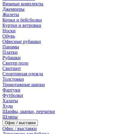
Вязаные комплекты
Джемперы
Жилеты
Кепки и бейсболки
Куртки и ветровки
Носки
Обувь
Офисные рубашки
Панамы
Платки
Рубашки
Свитер поло
Свитшот
Спортивная одежда
Толстовки
Трикотажные шапки
Фартуки
Футболки
Халаты
Худи
Шарфы, шапки, перчатки
Шляпы
Офис / выставки
Офис / выставки
Держатели для бейджа