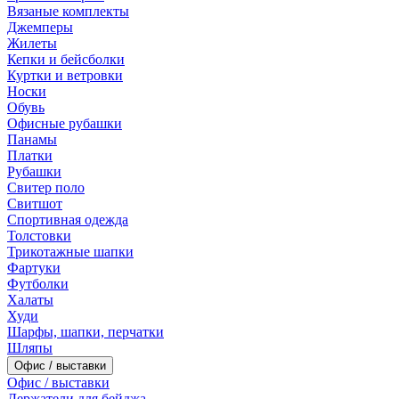
Вязаные комплекты
Джемперы
Жилеты
Кепки и бейсболки
Куртки и ветровки
Носки
Обувь
Офисные рубашки
Панамы
Платки
Рубашки
Свитер поло
Свитшот
Спортивная одежда
Толстовки
Трикотажные шапки
Фартуки
Футболки
Халаты
Худи
Шарфы, шапки, перчатки
Шляпы
Офис / выставки
Офис / выставки
Держатели для бейджа