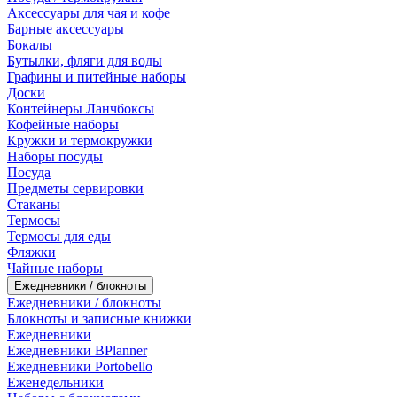
Аксессуары для чая и кофе
Барные аксессуары
Бокалы
Бутылки, фляги для воды
Графины и питейные наборы
Доски
Контейнеры Ланчбоксы
Кофейные наборы
Кружки и термокружки
Наборы посуды
Посуда
Предметы сервировки
Стаканы
Термосы
Термосы для еды
Фляжки
Чайные наборы
Ежедневники / блокноты
Ежедневники / блокноты
Блокноты и записные книжки
Ежедневники
Ежедневники BPlanner
Ежедневники Portobello
Еженедельники