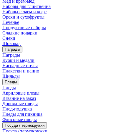
Мед и крем-мед
Наборы для глинтвейна
Наборы с чаем и кофе
Орехи и сухофрукты
Печенье
Продуктовые наборы
Сладкие подарки
Снеки
Шоколад
Награды
Награды
Кубки и медали
Наградные стелы
Плакетки и панно
Шильды
Пледы
Пледы
Акриловые пледы
Вязание на заказ
Дорожные пледы
Плед-подушка
Пледы для пикника
Флисовые пледы
Посуда / термокружки
Посуда / термокружки