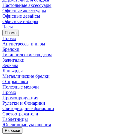
Настольные аксессуары
Офисные аксессуары
Офисные девайсы
Офисные наборы
Часы
Промо
Промо
Антистрессы и игры
Брелоки
Гигиенические средства
Зажигалки
Зеркала
Ланьярды
Металлические брелки
Открывалки
Полезные мелочи
Промо
Промопродукция
Рулетки и Фонарики
Светодиодные фонарики
Светоотражатели
Таблетницы
Ювелирные украшения
Рюкзаки