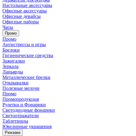
Настольные аксессуары
Офисные аксессуары
Офисные девайсы
Офисные наборы
Часы
Промо
Промо
Антистрессы и игры
Брелоки
Гигиенические средства
Зажигалки
Зеркала
Ланьярды
Металлические брелки
Открывалки
Полезные мелочи
Промо
Промопродукция
Рулетки и Фонарики
Светодиодные фонарики
Светоотражатели
Таблетницы
Ювелирные украшения
Рюкзаки