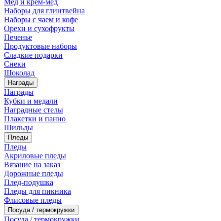
Мед и крем-мед
Наборы для глинтвейна
Наборы с чаем и кофе
Орехи и сухофрукты
Печенье
Продуктовые наборы
Сладкие подарки
Снеки
Шоколад
Награды
Награды
Кубки и медали
Наградные стелы
Плакетки и панно
Шильды
Пледы
Пледы
Акриловые пледы
Вязание на заказ
Дорожные пледы
Плед-подушка
Пледы для пикника
Флисовые пледы
Посуда / термокружки
Посуда / термокружки