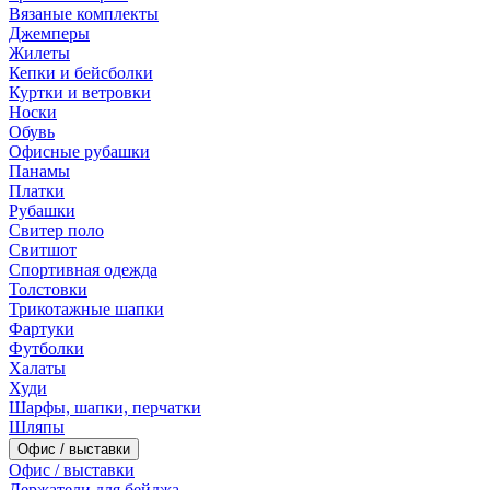
Вязаные комплекты
Джемперы
Жилеты
Кепки и бейсболки
Куртки и ветровки
Носки
Обувь
Офисные рубашки
Панамы
Платки
Рубашки
Свитер поло
Свитшот
Спортивная одежда
Толстовки
Трикотажные шапки
Фартуки
Футболки
Халаты
Худи
Шарфы, шапки, перчатки
Шляпы
Офис / выставки
Офис / выставки
Держатели для бейджа