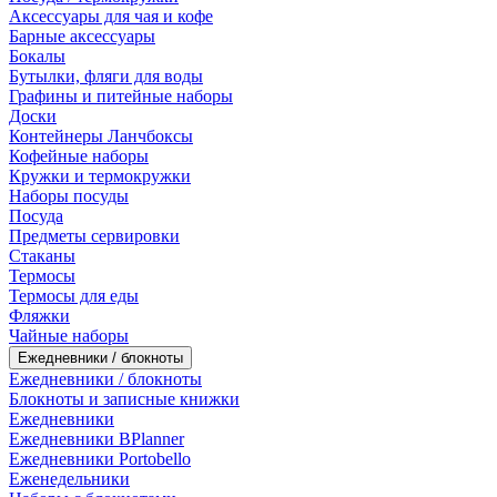
Аксессуары для чая и кофе
Барные аксессуары
Бокалы
Бутылки, фляги для воды
Графины и питейные наборы
Доски
Контейнеры Ланчбоксы
Кофейные наборы
Кружки и термокружки
Наборы посуды
Посуда
Предметы сервировки
Стаканы
Термосы
Термосы для еды
Фляжки
Чайные наборы
Ежедневники / блокноты
Ежедневники / блокноты
Блокноты и записные книжки
Ежедневники
Ежедневники BPlanner
Ежедневники Portobello
Еженедельники