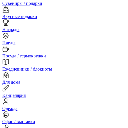
Сувениры / подарки
Вкусные подарки
Награды
Пледы
Посуда / термокружки
Ежедневники / блокноты
Для дома
Канцелярия
Одежда
Офис / выставки