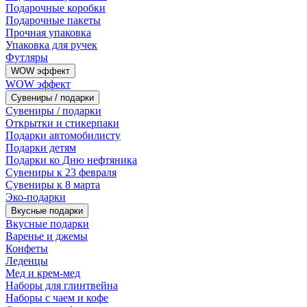
Подарочные коробки
Подарочные пакеты
Прочная упаковка
Упаковка для ручек
Футляры
WOW эффект
WOW эффект
Сувениры / подарки
Сувениры / подарки
Открытки и стикерпаки
Подарки автомобилисту
Подарки детям
Подарки ко Дню нефтяника
Сувениры к 23 февраля
Сувениры к 8 марта
Эко-подарки
Вкусные подарки
Вкусные подарки
Варенье и джемы
Конфеты
Леденцы
Мед и крем-мед
Наборы для глинтвейна
Наборы с чаем и кофе