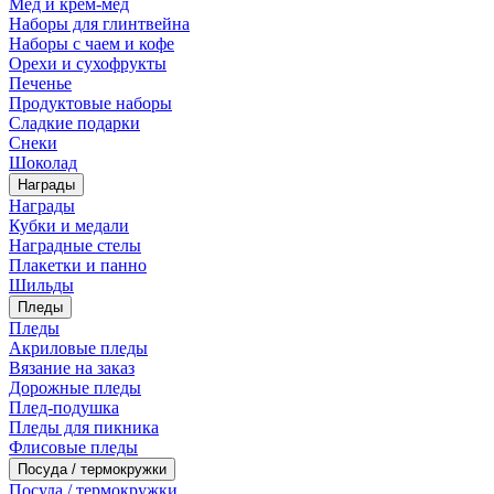
Мед и крем-мед
Наборы для глинтвейна
Наборы с чаем и кофе
Орехи и сухофрукты
Печенье
Продуктовые наборы
Сладкие подарки
Снеки
Шоколад
Награды
Награды
Кубки и медали
Наградные стелы
Плакетки и панно
Шильды
Пледы
Пледы
Акриловые пледы
Вязание на заказ
Дорожные пледы
Плед-подушка
Пледы для пикника
Флисовые пледы
Посуда / термокружки
Посуда / термокружки