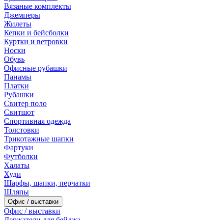
Вязаные комплекты
Джемперы
Жилеты
Кепки и бейсболки
Куртки и ветровки
Носки
Обувь
Офисные рубашки
Панамы
Платки
Рубашки
Свитер поло
Свитшот
Спортивная одежда
Толстовки
Трикотажные шапки
Фартуки
Футболки
Халаты
Худи
Шарфы, шапки, перчатки
Шляпы
Офис / выставки
Офис / выставки
Держатели для бейджа