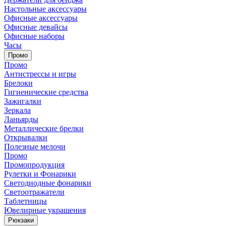
Настольные аксессуары
Офисные аксессуары
Офисные девайсы
Офисные наборы
Часы
Промо
Промо
Антистрессы и игры
Брелоки
Гигиенические средства
Зажигалки
Зеркала
Ланьярды
Металлические брелки
Открывалки
Полезные мелочи
Промо
Промопродукция
Рулетки и Фонарики
Светодиодные фонарики
Светоотражатели
Таблетницы
Ювелирные украшения
Рюкзаки