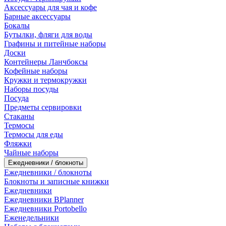
Аксессуары для чая и кофе
Барные аксессуары
Бокалы
Бутылки, фляги для воды
Графины и питейные наборы
Доски
Контейнеры Ланчбоксы
Кофейные наборы
Кружки и термокружки
Наборы посуды
Посуда
Предметы сервировки
Стаканы
Термосы
Термосы для еды
Фляжки
Чайные наборы
Ежедневники / блокноты
Ежедневники / блокноты
Блокноты и записные книжки
Ежедневники
Ежедневники BPlanner
Ежедневники Portobello
Еженедельники