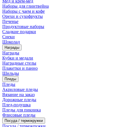
Мед и крем-мед
Наборы для глинтвейна
Наборы с чаем и кофе
Орехи и сухофрукты
Печенье
Продуктовые наборы
Сладкие подарки
Снеки
Шоколад
Награды
Награды
Кубки и медали
Наградные стелы
Плакетки и панно
Шильды
Пледы
Пледы
Акриловые пледы
Вязание на заказ
Дорожные пледы
Плед-подушка
Пледы для пикника
Флисовые пледы
Посуда / термокружки
Посуда / термокружки