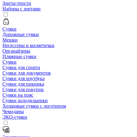
Зонты-трости
Наборы с зонтами
Сумки
Дорожные сумки
Мешки
Несессеры и косметички
Органайзеры
Пляжные сумки
Сумки
Сумки для спорта
Сумки для документов
Сумки для ноутбука
Сумки для пикника
Сумки для покупок
Сумки на пояс
Сумки холодильники
Холщовые сумки с логотипом
Чемоданы
ЭКО-сумки