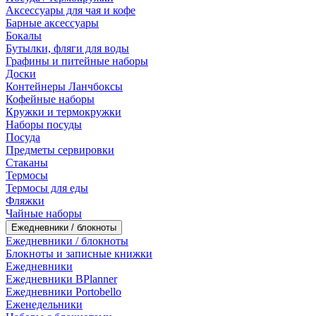
Аксессуары для чая и кофе
Барные аксессуары
Бокалы
Бутылки, фляги для воды
Графины и питейные наборы
Доски
Контейнеры Ланчбоксы
Кофейные наборы
Кружки и термокружки
Наборы посуды
Посуда
Предметы сервировки
Стаканы
Термосы
Термосы для еды
Фляжки
Чайные наборы
Ежедневники / блокноты
Ежедневники / блокноты
Блокноты и записные книжки
Ежедневники
Ежедневники BPlanner
Ежедневники Portobello
Еженедельники