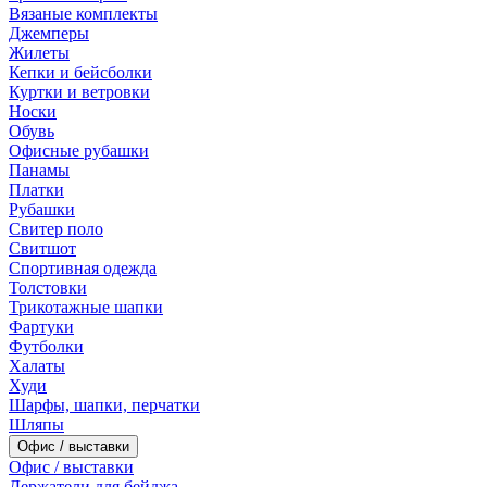
Вязаные комплекты
Джемперы
Жилеты
Кепки и бейсболки
Куртки и ветровки
Носки
Обувь
Офисные рубашки
Панамы
Платки
Рубашки
Свитер поло
Свитшот
Спортивная одежда
Толстовки
Трикотажные шапки
Фартуки
Футболки
Халаты
Худи
Шарфы, шапки, перчатки
Шляпы
Офис / выставки
Офис / выставки
Держатели для бейджа