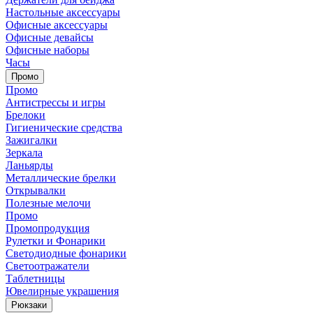
Настольные аксессуары
Офисные аксессуары
Офисные девайсы
Офисные наборы
Часы
Промо
Промо
Антистрессы и игры
Брелоки
Гигиенические средства
Зажигалки
Зеркала
Ланьярды
Металлические брелки
Открывалки
Полезные мелочи
Промо
Промопродукция
Рулетки и Фонарики
Светодиодные фонарики
Светоотражатели
Таблетницы
Ювелирные украшения
Рюкзаки