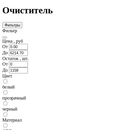
Очиститель
Фильтры
Фильтр
Цена ,
руб
От
До
Остаток ,
шт.
От
До
Цвет
белый
прозрачный
черный
Материал