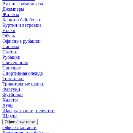
Вязаные комплекты
Джемперы
Жилеты
Кепки и бейсболки
Куртки и ветровки
Носки
Обувь
Офисные рубашки
Панамы
Платки
Рубашки
Свитер поло
Свитшот
Спортивная одежда
Толстовки
Трикотажные шапки
Фартуки
Футболки
Халаты
Худи
Шарфы, шапки, перчатки
Шляпы
Офис / выставки
Офис / выставки
Держатели для бейджа