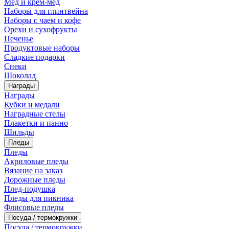
Мед и крем-мед
Наборы для глинтвейна
Наборы с чаем и кофе
Орехи и сухофрукты
Печенье
Продуктовые наборы
Сладкие подарки
Снеки
Шоколад
Награды
Награды
Кубки и медали
Наградные стелы
Плакетки и панно
Шильды
Пледы
Пледы
Акриловые пледы
Вязание на заказ
Дорожные пледы
Плед-подушка
Пледы для пикника
Флисовые пледы
Посуда / термокружки
Посуда / термокружки