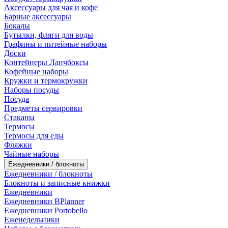
Аксессуары для чая и кофе
Барные аксессуары
Бокалы
Бутылки, фляги для воды
Графины и питейные наборы
Доски
Контейнеры Ланчбоксы
Кофейные наборы
Кружки и термокружки
Наборы посуды
Посуда
Предметы сервировки
Стаканы
Термосы
Термосы для еды
Фляжки
Чайные наборы
Ежедневники / блокноты
Ежедневники / блокноты
Блокноты и записные книжки
Ежедневники
Ежедневники BPlanner
Ежедневники Portobello
Еженедельники