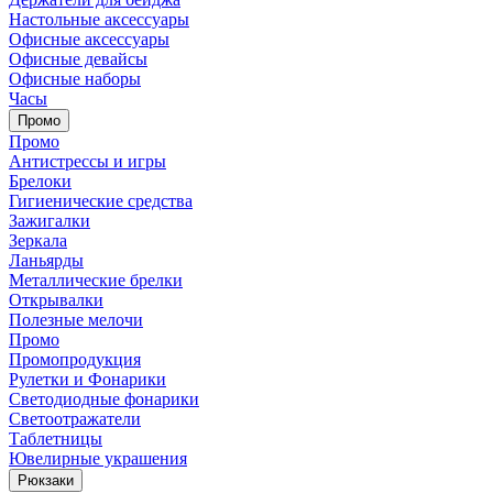
Настольные аксессуары
Офисные аксессуары
Офисные девайсы
Офисные наборы
Часы
Промо
Промо
Антистрессы и игры
Брелоки
Гигиенические средства
Зажигалки
Зеркала
Ланьярды
Металлические брелки
Открывалки
Полезные мелочи
Промо
Промопродукция
Рулетки и Фонарики
Светодиодные фонарики
Светоотражатели
Таблетницы
Ювелирные украшения
Рюкзаки