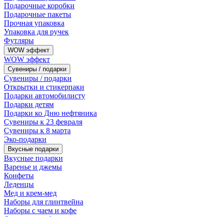
Подарочные коробки
Подарочные пакеты
Прочная упаковка
Упаковка для ручек
Футляры
WOW эффект
WOW эффект
Сувениры / подарки
Сувениры / подарки
Открытки и стикерпаки
Подарки автомобилисту
Подарки детям
Подарки ко Дню нефтяника
Сувениры к 23 февраля
Сувениры к 8 марта
Эко-подарки
Вкусные подарки
Вкусные подарки
Варенье и джемы
Конфеты
Леденцы
Мед и крем-мед
Наборы для глинтвейна
Наборы с чаем и кофе