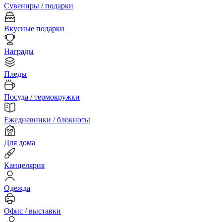
Сувениры / подарки
Вкусные подарки
Награды
Пледы
Посуда / термокружки
Ежедневники / блокноты
Для дома
Канцелярия
Одежда
Офис / выставки