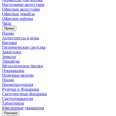
Настольные аксессуары
Офисные аксессуары
Офисные девайсы
Офисные наборы
Часы
Промо
Промо
Антистрессы и игры
Брелоки
Гигиенические средства
Зажигалки
Зеркала
Ланьярды
Металлические брелки
Открывалки
Полезные мелочи
Промо
Промопродукция
Рулетки и Фонарики
Светодиодные фонарики
Светоотражатели
Таблетницы
Ювелирные украшения
Рюкзаки