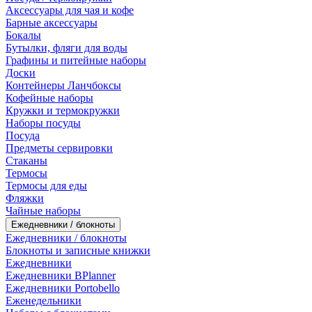
Аксессуары для чая и кофе
Барные аксессуары
Бокалы
Бутылки, фляги для воды
Графины и питейные наборы
Доски
Контейнеры Ланчбоксы
Кофейные наборы
Кружки и термокружки
Наборы посуды
Посуда
Предметы сервировки
Стаканы
Термосы
Термосы для еды
Фляжки
Чайные наборы
Ежедневники / блокноты
Ежедневники / блокноты
Блокноты и записные книжки
Ежедневники
Ежедневники BPlanner
Ежедневники Portobello
Еженедельники