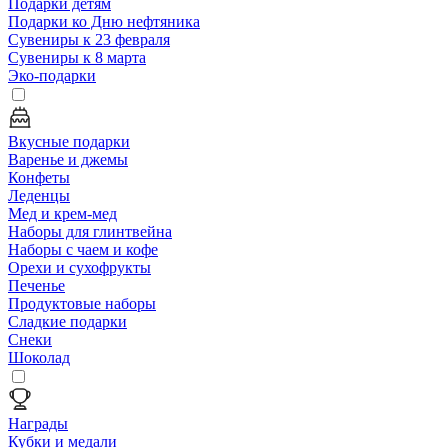
Подарки детям
Подарки ко Дню нефтяника
Сувениры к 23 февраля
Сувениры к 8 марта
Эко-подарки
Вкусные подарки
Варенье и джемы
Конфеты
Леденцы
Мед и крем-мед
Наборы для глинтвейна
Наборы с чаем и кофе
Орехи и сухофрукты
Печенье
Продуктовые наборы
Сладкие подарки
Снеки
Шоколад
Награды
Кубки и медали