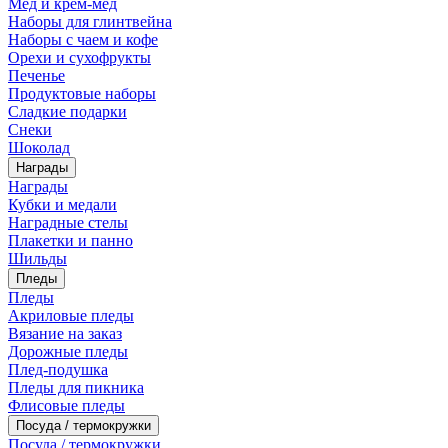
Мед и крем-мед
Наборы для глинтвейна
Наборы с чаем и кофе
Орехи и сухофрукты
Печенье
Продуктовые наборы
Сладкие подарки
Снеки
Шоколад
Награды
Награды
Кубки и медали
Наградные стелы
Плакетки и панно
Шильды
Пледы
Пледы
Акриловые пледы
Вязание на заказ
Дорожные пледы
Плед-подушка
Пледы для пикника
Флисовые пледы
Посуда / термокружки
Посуда / термокружки