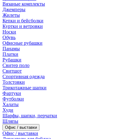
Вязаные комплекты
Джемперы
Жилеты
Кепки и бейсболки
Куртки и ветровки
Носки
Обувь
Офисные рубашки
Панамы
Платки
Рубашки
Свитер поло
Свитшот
Спортивная одежда
Толстовки
Трикотажные шапки
Фартуки
Футболки
Халаты
Худи
Шарфы, шапки, перчатки
Шляпы
Офис / выставки
Офис / выставки
Держатели для бейджа