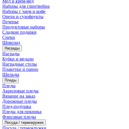
Мед и крем-мед
Наборы для глинтвейна
Наборы с чаем и кофе
Орехи и сухофрукты
Печенье
Продуктовые наборы
Сладкие подарки
Снеки
Шоколад
Награды
Награды
Кубки и медали
Наградные стелы
Плакетки и панно
Шильды
Пледы
Пледы
Акриловые пледы
Вязание на заказ
Дорожные пледы
Плед-подушка
Пледы для пикника
Флисовые пледы
Посуда / термокружки
Посуда / термокружки