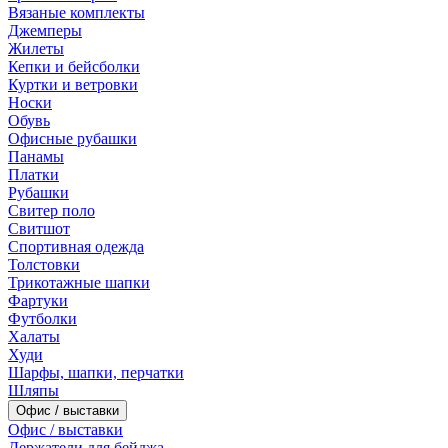
Вязаные комплекты
Джемперы
Жилеты
Кепки и бейсболки
Куртки и ветровки
Носки
Обувь
Офисные рубашки
Панамы
Платки
Рубашки
Свитер поло
Свитшот
Спортивная одежда
Толстовки
Трикотажные шапки
Фартуки
Футболки
Халаты
Худи
Шарфы, шапки, перчатки
Шляпы
Офис / выставки
Офис / выставки
Держатели для бейджа