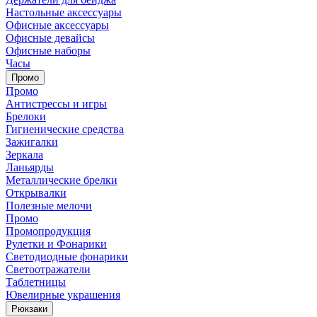
Настольные аксессуары
Офисные аксессуары
Офисные девайсы
Офисные наборы
Часы
Промо
Промо
Антистрессы и игры
Брелоки
Гигиенические средства
Зажигалки
Зеркала
Ланьярды
Металлические брелки
Открывалки
Полезные мелочи
Промо
Промопродукция
Рулетки и Фонарики
Светодиодные фонарики
Светоотражатели
Таблетницы
Ювелирные украшения
Рюкзаки