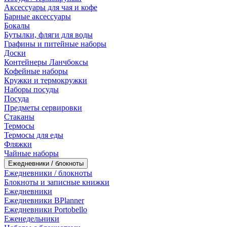
Аксессуары для чая и кофе
Барные аксессуары
Бокалы
Бутылки, фляги для воды
Графины и питейные наборы
Доски
Контейнеры Ланчбоксы
Кофейные наборы
Кружки и термокружки
Наборы посуды
Посуда
Предметы сервировки
Стаканы
Термосы
Термосы для еды
Фляжки
Чайные наборы
Ежедневники / блокноты
Ежедневники / блокноты
Блокноты и записные книжки
Ежедневники
Ежедневники BPlanner
Ежедневники Portobello
Еженедельники