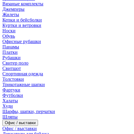
Вязаные комплекты
Джемперы
Жилеты
Кепки и бейсболки
Куртки и ветровки
Носки
Обувь
Офисные рубашки
Панамы
Платки
Рубашки
Свитер поло
Свитшот
Спортивная одежда
Толстовки
Трикотажные шапки
Фартуки
Футболки
Халаты
Худи
Шарфы, шапки, перчатки
Шляпы
Офис / выставки
Офис / выставки
Держатели для бейджа