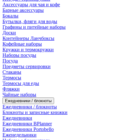
Аксессуары для чая и кофе
Барные аксессуары
Бокалы
Бутылки, фляги для воды
Графины и питейные наборы
Доски
Контейнеры Ланчбоксы
Кофейные наборы
Кружки и термокружки
Наборы посуды
Посуда
Предметы сервировки
Стаканы
Термосы
Термосы для еды
Фляжки
Чайные наборы
Ежедневники / блокноты
Ежедневники / блокноты
Блокноты и записные книжки
Ежедневники
Ежедневники BPlanner
Ежедневники Portobello
Еженедельники