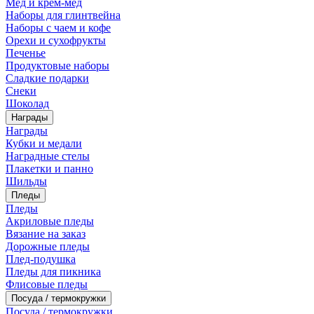
Мед и крем-мед
Наборы для глинтвейна
Наборы с чаем и кофе
Орехи и сухофрукты
Печенье
Продуктовые наборы
Сладкие подарки
Снеки
Шоколад
Награды
Награды
Кубки и медали
Наградные стелы
Плакетки и панно
Шильды
Пледы
Пледы
Акриловые пледы
Вязание на заказ
Дорожные пледы
Плед-подушка
Пледы для пикника
Флисовые пледы
Посуда / термокружки
Посуда / термокружки