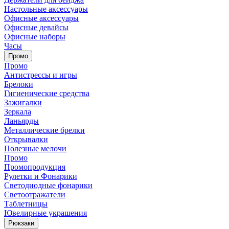
Настольные аксессуары
Офисные аксессуары
Офисные девайсы
Офисные наборы
Часы
Промо
Промо
Антистрессы и игры
Брелоки
Гигиенические средства
Зажигалки
Зеркала
Ланьярды
Металлические брелки
Открывалки
Полезные мелочи
Промо
Промопродукция
Рулетки и Фонарики
Светодиодные фонарики
Светоотражатели
Таблетницы
Ювелирные украшения
Рюкзаки