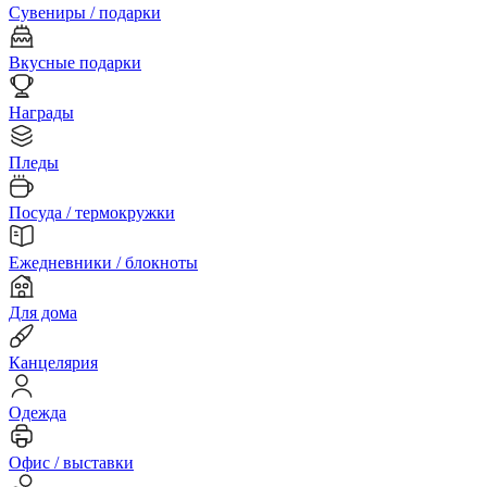
Сувениры / подарки
Вкусные подарки
Награды
Пледы
Посуда / термокружки
Ежедневники / блокноты
Для дома
Канцелярия
Одежда
Офис / выставки