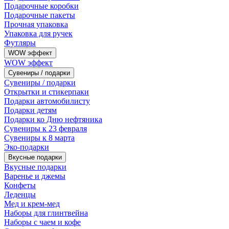
Подарочные коробки
Подарочные пакеты
Прочная упаковка
Упаковка для ручек
Футляры
WOW эффект
WOW эффект
Сувениры / подарки
Сувениры / подарки
Открытки и стикерпаки
Подарки автомобилисту
Подарки детям
Подарки ко Дню нефтяника
Сувениры к 23 февраля
Сувениры к 8 марта
Эко-подарки
Вкусные подарки
Вкусные подарки
Варенье и джемы
Конфеты
Леденцы
Мед и крем-мед
Наборы для глинтвейна
Наборы с чаем и кофе