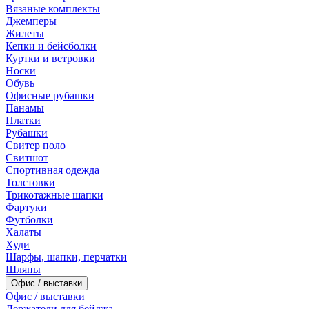
Вязаные комплекты
Джемперы
Жилеты
Кепки и бейсболки
Куртки и ветровки
Носки
Обувь
Офисные рубашки
Панамы
Платки
Рубашки
Свитер поло
Свитшот
Спортивная одежда
Толстовки
Трикотажные шапки
Фартуки
Футболки
Халаты
Худи
Шарфы, шапки, перчатки
Шляпы
Офис / выставки
Офис / выставки
Держатели для бейджа