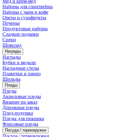
Мед и крем-мед
Наборы для глинтвейна
Наборы с чаем и кофе
Орехи и сухофрукты
Печенье
Продуктовые наборы
Сладкие подарки
Снеки
Шоколад
Награды
Награды
Кубки и медали
Наградные стелы
Плакетки и панно
Шильды
Пледы
Пледы
Акриловые пледы
Вязание на заказ
Дорожные пледы
Плед-подушка
Пледы для пикника
Флисовые пледы
Посуда / термокружки
Посуда / термокружки