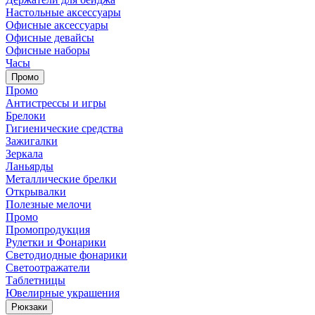
Настольные аксессуары
Офисные аксессуары
Офисные девайсы
Офисные наборы
Часы
Промо
Промо
Антистрессы и игры
Брелоки
Гигиенические средства
Зажигалки
Зеркала
Ланьярды
Металлические брелки
Открывалки
Полезные мелочи
Промо
Промопродукция
Рулетки и Фонарики
Светодиодные фонарики
Светоотражатели
Таблетницы
Ювелирные украшения
Рюкзаки