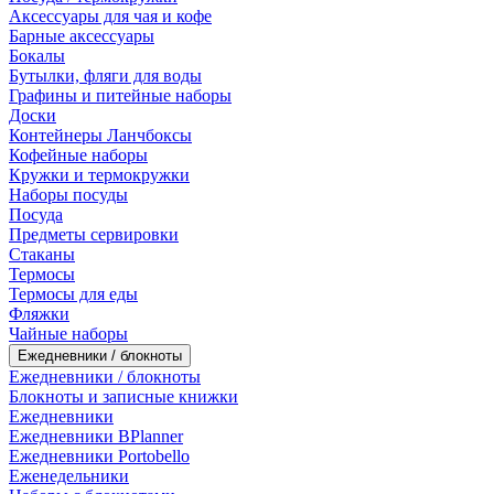
Аксессуары для чая и кофе
Барные аксессуары
Бокалы
Бутылки, фляги для воды
Графины и питейные наборы
Доски
Контейнеры Ланчбоксы
Кофейные наборы
Кружки и термокружки
Наборы посуды
Посуда
Предметы сервировки
Стаканы
Термосы
Термосы для еды
Фляжки
Чайные наборы
Ежедневники / блокноты
Ежедневники / блокноты
Блокноты и записные книжки
Ежедневники
Ежедневники BPlanner
Ежедневники Portobello
Еженедельники