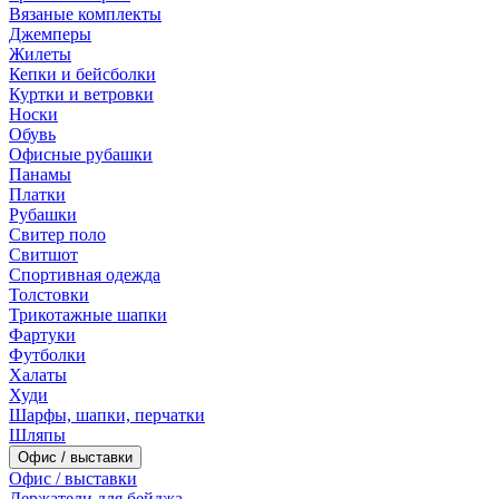
Вязаные комплекты
Джемперы
Жилеты
Кепки и бейсболки
Куртки и ветровки
Носки
Обувь
Офисные рубашки
Панамы
Платки
Рубашки
Свитер поло
Свитшот
Спортивная одежда
Толстовки
Трикотажные шапки
Фартуки
Футболки
Халаты
Худи
Шарфы, шапки, перчатки
Шляпы
Офис / выставки
Офис / выставки
Держатели для бейджа