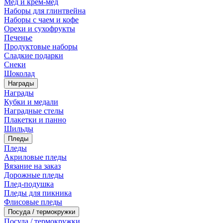
Мед и крем-мед
Наборы для глинтвейна
Наборы с чаем и кофе
Орехи и сухофрукты
Печенье
Продуктовые наборы
Сладкие подарки
Снеки
Шоколад
Награды
Награды
Кубки и медали
Наградные стелы
Плакетки и панно
Шильды
Пледы
Пледы
Акриловые пледы
Вязание на заказ
Дорожные пледы
Плед-подушка
Пледы для пикника
Флисовые пледы
Посуда / термокружки
Посуда / термокружки