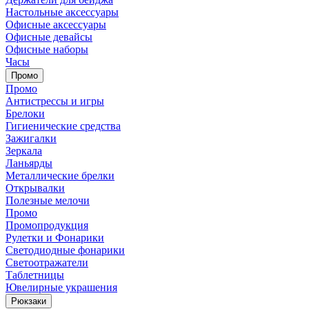
Настольные аксессуары
Офисные аксессуары
Офисные девайсы
Офисные наборы
Часы
Промо
Промо
Антистрессы и игры
Брелоки
Гигиенические средства
Зажигалки
Зеркала
Ланьярды
Металлические брелки
Открывалки
Полезные мелочи
Промо
Промопродукция
Рулетки и Фонарики
Светодиодные фонарики
Светоотражатели
Таблетницы
Ювелирные украшения
Рюкзаки