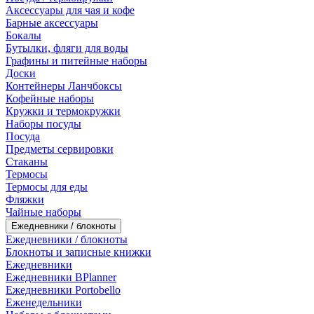
Аксессуары для чая и кофе
Барные аксессуары
Бокалы
Бутылки, фляги для воды
Графины и питейные наборы
Доски
Контейнеры Ланчбоксы
Кофейные наборы
Кружки и термокружки
Наборы посуды
Посуда
Предметы сервировки
Стаканы
Термосы
Термосы для еды
Фляжки
Чайные наборы
Ежедневники / блокноты
Ежедневники / блокноты
Блокноты и записные книжки
Ежедневники
Ежедневники BPlanner
Ежедневники Portobello
Еженедельники