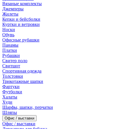
Вязаные комплекты
Джемперы
Жилеты
Кепки и бейсболки
Куртки и ветровки
Носки
Обувь
Офисные рубашки
Панамы
Платки
Рубашки
Свитер поло
Свитшот
Спортивная одежда
Толстовки
Трикотажные шапки
Фартуки
Футболки
Халаты
Худи
Шарфы, шапки, перчатки
Шляпы
Офис / выставки
Офис / выставки
Держатели для бейджа