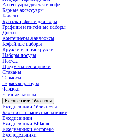
Аксессуары для чая и кофе
Барные аксессуары
Бокалы
Бутылки, фляги для воды
Графины и питейные наборы
Доски
Контейнеры Ланчбоксы
Кофейные наборы
Кружки и термокружки
Наборы посуды
Посуда
Предметы сервировки
Стаканы
Термосы
Термосы для еды
Фляжки
Чайные наборы
Ежедневники / блокноты
Ежедневники / блокноты
Блокноты и записные книжки
Ежедневники
Ежедневники BPlanner
Ежедневники Portobello
Еженедельники