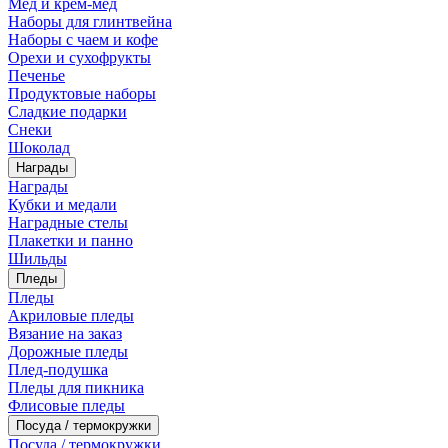
Мед и крем-мед
Наборы для глинтвейна
Наборы с чаем и кофе
Орехи и сухофрукты
Печенье
Продуктовые наборы
Сладкие подарки
Снеки
Шоколад
Награды
Награды
Кубки и медали
Наградные стелы
Плакетки и панно
Шильды
Пледы
Пледы
Акриловые пледы
Вязание на заказ
Дорожные пледы
Плед-подушка
Пледы для пикника
Флисовые пледы
Посуда / термокружки
Посуда / термокружки