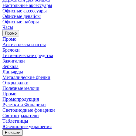
Настольные аксессуары
Офисные аксессуары
Офисные девайсы
Офисные наборы
Часы
Промо
Промо
Антистрессы и игры
Брелоки
Гигиенические средства
Зажигалки
Зеркала
Ланьярды
Металлические брелки
Открывалки
Полезные мелочи
Промо
Промопродукция
Рулетки и Фонарики
Светодиодные фонарики
Светоотражатели
Таблетницы
Ювелирные украшения
Рюкзаки