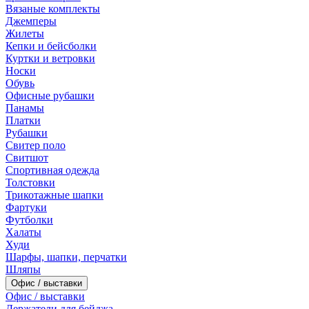
Вязаные комплекты
Джемперы
Жилеты
Кепки и бейсболки
Куртки и ветровки
Носки
Обувь
Офисные рубашки
Панамы
Платки
Рубашки
Свитер поло
Свитшот
Спортивная одежда
Толстовки
Трикотажные шапки
Фартуки
Футболки
Халаты
Худи
Шарфы, шапки, перчатки
Шляпы
Офис / выставки
Офис / выставки
Держатели для бейджа