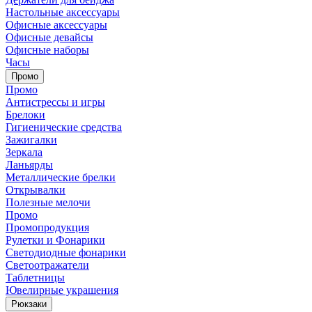
Настольные аксессуары
Офисные аксессуары
Офисные девайсы
Офисные наборы
Часы
Промо
Промо
Антистрессы и игры
Брелоки
Гигиенические средства
Зажигалки
Зеркала
Ланьярды
Металлические брелки
Открывалки
Полезные мелочи
Промо
Промопродукция
Рулетки и Фонарики
Светодиодные фонарики
Светоотражатели
Таблетницы
Ювелирные украшения
Рюкзаки