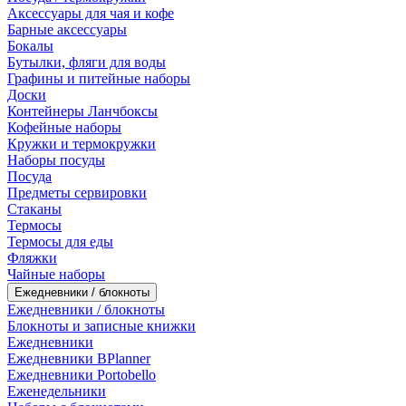
Аксессуары для чая и кофе
Барные аксессуары
Бокалы
Бутылки, фляги для воды
Графины и питейные наборы
Доски
Контейнеры Ланчбоксы
Кофейные наборы
Кружки и термокружки
Наборы посуды
Посуда
Предметы сервировки
Стаканы
Термосы
Термосы для еды
Фляжки
Чайные наборы
Ежедневники / блокноты
Ежедневники / блокноты
Блокноты и записные книжки
Ежедневники
Ежедневники BPlanner
Ежедневники Portobello
Еженедельники