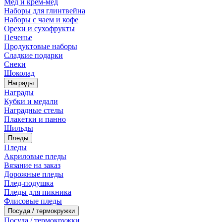
Мед и крем-мед
Наборы для глинтвейна
Наборы с чаем и кофе
Орехи и сухофрукты
Печенье
Продуктовые наборы
Сладкие подарки
Снеки
Шоколад
Награды
Награды
Кубки и медали
Наградные стелы
Плакетки и панно
Шильды
Пледы
Пледы
Акриловые пледы
Вязание на заказ
Дорожные пледы
Плед-подушка
Пледы для пикника
Флисовые пледы
Посуда / термокружки
Посуда / термокружки