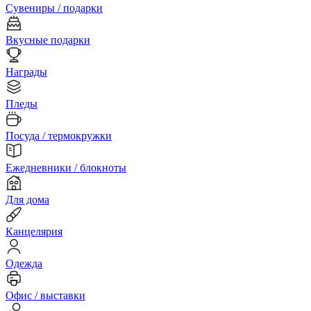
Сувениры / подарки
Вкусные подарки
Награды
Пледы
Посуда / термокружки
Ежедневники / блокноты
Для дома
Канцелярия
Одежда
Офис / выставки