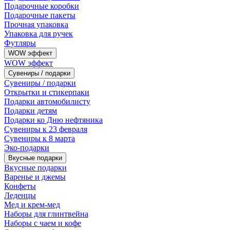
Подарочные коробки
Подарочные пакеты
Прочная упаковка
Упаковка для ручек
Футляры
WOW эффект
WOW эффект
Сувениры / подарки
Сувениры / подарки
Открытки и стикерпаки
Подарки автомобилисту
Подарки детям
Подарки ко Дню нефтяника
Сувениры к 23 февраля
Сувениры к 8 марта
Эко-подарки
Вкусные подарки
Вкусные подарки
Варенье и джемы
Конфеты
Леденцы
Мед и крем-мед
Наборы для глинтвейна
Наборы с чаем и кофе