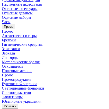
Настольные аксессуары
Офисные аксессуары
Офисные девайсы
Офисные наборы
Часы
Промо
Промо
Антистрессы и игры
Брелоки
Гигиенические средства
Зажигалки
Зеркала
Ланьярды
Металлические брелки
Открывалки
Полезные мелочи
Промо
Промопродукция
Рулетки и Фонарики
Светодиодные фонарики
Светоотражатели
Таблетницы
Ювелирные украшения
Рюкзаки