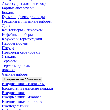
Аксессуары для чая и кофе
Барные аксессуары
Бокалы
Бутылки, фляги для воды
Графины и питейные наборы
Доски
Контейнеры Ланчбоксы
Кофейные наборы
Кружки и термокружки
Наборы посуды
Посуда
Предметы сервировки
Стаканы
Термосы
Термосы для еды
Фляжки
Чайные наборы
Ежедневники / блокноты
Ежедневники / блокноты
Блокноты и записные книжки
Ежедневники
Ежедневники BPlanner
Ежедневники Portobello
Еженедельники