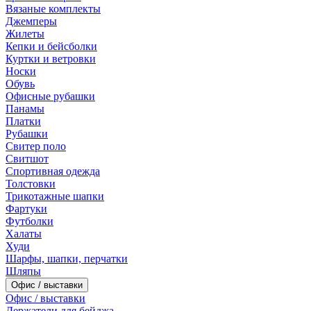
Вязаные комплекты
Джемперы
Жилеты
Кепки и бейсболки
Куртки и ветровки
Носки
Обувь
Офисные рубашки
Панамы
Платки
Рубашки
Свитер поло
Свитшот
Спортивная одежда
Толстовки
Трикотажные шапки
Фартуки
Футболки
Халаты
Худи
Шарфы, шапки, перчатки
Шляпы
Офис / выставки
Офис / выставки
Держатели для бейджа