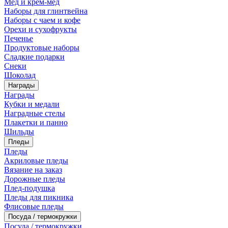
Мед и крем-мед
Наборы для глинтвейна
Наборы с чаем и кофе
Орехи и сухофрукты
Печенье
Продуктовые наборы
Сладкие подарки
Снеки
Шоколад
Награды
Награды
Кубки и медали
Наградные стелы
Плакетки и панно
Шильды
Пледы
Пледы
Акриловые пледы
Вязание на заказ
Дорожные пледы
Плед-подушка
Пледы для пикника
Флисовые пледы
Посуда / термокружки
Посуда / термокружки