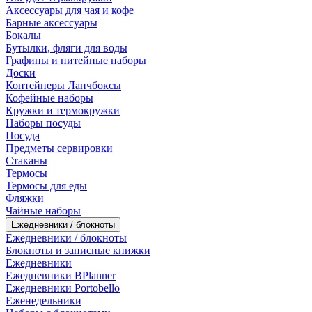
Аксессуары для чая и кофе
Барные аксессуары
Бокалы
Бутылки, фляги для воды
Графины и питейные наборы
Доски
Контейнеры Ланчбоксы
Кофейные наборы
Кружки и термокружки
Наборы посуды
Посуда
Предметы сервировки
Стаканы
Термосы
Термосы для еды
Фляжки
Чайные наборы
Ежедневники / блокноты
Ежедневники / блокноты
Блокноты и записные книжки
Ежедневники
Ежедневники BPlanner
Ежедневники Portobello
Еженедельники