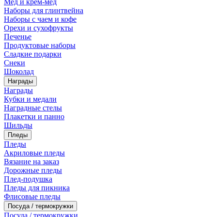
Мед и крем-мед
Наборы для глинтвейна
Наборы с чаем и кофе
Орехи и сухофрукты
Печенье
Продуктовые наборы
Сладкие подарки
Снеки
Шоколад
Награды
Награды
Кубки и медали
Наградные стелы
Плакетки и панно
Шильды
Пледы
Пледы
Акриловые пледы
Вязание на заказ
Дорожные пледы
Плед-подушка
Пледы для пикника
Флисовые пледы
Посуда / термокружки
Посуда / термокружки