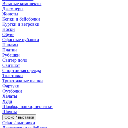
Вязаные комплекты
Джемперы
Жилеты
Кепки и бейсболки
Куртки и ветровки
Носки
Обувь
Офисные рубашки
Панамы
Платки
Рубашки
Свитер поло
Свитшот
Спортивная одежда
Толстовки
Трикотажные шапки
Фартуки
Футболки
Халаты
Худи
Шарфы, шапки, перчатки
Шляпы
Офис / выставки
Офис / выставки
Держатели для бейджа