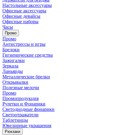
Настольные аксессуары
Офисные аксессуары
Офисные девайсы
Офисные наборы
Часы
Промо
Промо
Антистрессы и игры
Брелоки
Гигиенические средства
Зажигалки
Зеркала
Ланьярды
Металлические брелки
Открывалки
Полезные мелочи
Промо
Промопродукция
Рулетки и Фонарики
Светодиодные фонарики
Светоотражатели
Таблетницы
Ювелирные украшения
Рюкзаки