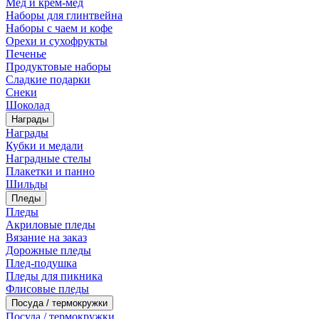
Мед и крем-мед
Наборы для глинтвейна
Наборы с чаем и кофе
Орехи и сухофрукты
Печенье
Продуктовые наборы
Сладкие подарки
Снеки
Шоколад
Награды
Награды
Кубки и медали
Наградные стелы
Плакетки и панно
Шильды
Пледы
Пледы
Акриловые пледы
Вязание на заказ
Дорожные пледы
Плед-подушка
Пледы для пикника
Флисовые пледы
Посуда / термокружки
Посуда / термокружки