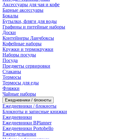
Аксессуары для чая и кофе
Барные аксессуары
Бокалы
Бутылки, фляги для воды
Графины и питейные наборы
Доски
Контейнеры Ланчбоксы
Кофейные наборы
Кружки и термокружки
Наборы посуды
Посуда
Предметы сервировки
Стаканы
Термосы
Термосы для еды
Фляжки
Чайные наборы
Ежедневники / блокноты
Ежедневники / блокноты
Блокноты и записные книжки
Ежедневники
Ежедневники BPlanner
Ежедневники Portobello
Еженедельники