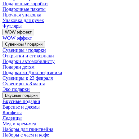
Подарочные коробки
Подарочные пакеты
Прочная упаковка
Упаковка для ручек
Футляры
WOW эффект
WOW эффект
Сувениры / подарки
Сувениры / подарки
Открытки и стикерпаки
Подарки автомобилисту
Подарки детям
Подарки ко Дню нефтяника
Сувениры к 23 февраля
Сувениры к 8 марта
Эко-подарки
Вкусные подарки
Вкусные подарки
Варенье и джемы
Конфеты
Леденцы
Мед и крем-мед
Наборы для глинтвейна
Наборы с чаем и кофе