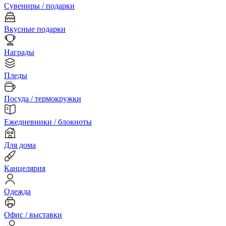
Сувениры / подарки
Вкусные подарки
Награды
Пледы
Посуда / термокружки
Ежедневники / блокноты
Для дома
Канцелярия
Одежда
Офис / выставки