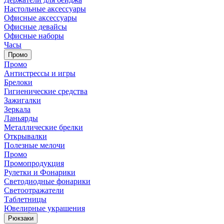
Настольные аксессуары
Офисные аксессуары
Офисные девайсы
Офисные наборы
Часы
Промо
Промо
Антистрессы и игры
Брелоки
Гигиенические средства
Зажигалки
Зеркала
Ланьярды
Металлические брелки
Открывалки
Полезные мелочи
Промо
Промопродукция
Рулетки и Фонарики
Светодиодные фонарики
Светоотражатели
Таблетницы
Ювелирные украшения
Рюкзаки