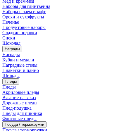
Мед и крем-мед
Наборы для глинтвейна
Наборы с чаем и кофе
Орехи и сухофрукты
Печенье
Продуктовые наборы
Сладкие подарки
Снеки
Шоколад
Награды
Награды
Кубки и медали
Наградные стелы
Плакетки и панно
Шильды
Пледы
Пледы
Акриловые пледы
Вязание на заказ
Дорожные пледы
Плед-подушка
Пледы для пикника
Флисовые пледы
Посуда / термокружки
Посуда / термокружки