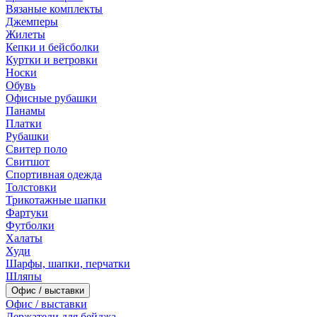
Вязаные комплекты
Джемперы
Жилеты
Кепки и бейсболки
Куртки и ветровки
Носки
Обувь
Офисные рубашки
Панамы
Платки
Рубашки
Свитер поло
Свитшот
Спортивная одежда
Толстовки
Трикотажные шапки
Фартуки
Футболки
Халаты
Худи
Шарфы, шапки, перчатки
Шляпы
Офис / выставки
Офис / выставки
Держатели для бейджа