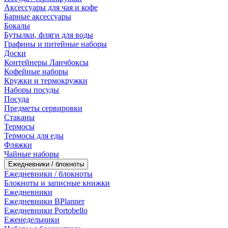
Аксессуары для чая и кофе
Барные аксессуары
Бокалы
Бутылки, фляги для воды
Графины и питейные наборы
Доски
Контейнеры Ланчбоксы
Кофейные наборы
Кружки и термокружки
Наборы посуды
Посуда
Предметы сервировки
Стаканы
Термосы
Термосы для еды
Фляжки
Чайные наборы
Ежедневники / блокноты
Ежедневники / блокноты
Блокноты и записные книжки
Ежедневники
Ежедневники BPlanner
Ежедневники Portobello
Еженедельники