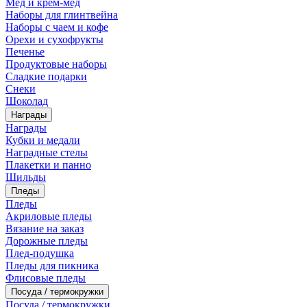
Мед и крем-мед
Наборы для глинтвейна
Наборы с чаем и кофе
Орехи и сухофрукты
Печенье
Продуктовые наборы
Сладкие подарки
Снеки
Шоколад
Награды
Награды
Кубки и медали
Наградные стелы
Плакетки и панно
Шильды
Пледы
Пледы
Акриловые пледы
Вязание на заказ
Дорожные пледы
Плед-подушка
Пледы для пикника
Флисовые пледы
Посуда / термокружки
Посуда / термокружки