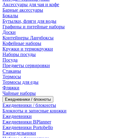
Аксессуары для чая и кофе
Барные аксессуары
Бокалы
Бутылки, фляги для воды
Графины и питейные наборы
Доски
Контейнеры Ланчбоксы
Кофейные наборы
Кружки и термокружки
Наборы посуды
Посуда
Предметы сервировки
Стаканы
Термосы
Термосы для еды
Фляжки
Чайные наборы
Ежедневники / блокноты
Ежедневники / блокноты
Блокноты и записные книжки
Ежедневники
Ежедневники BPlanner
Ежедневники Portobello
Еженедельники