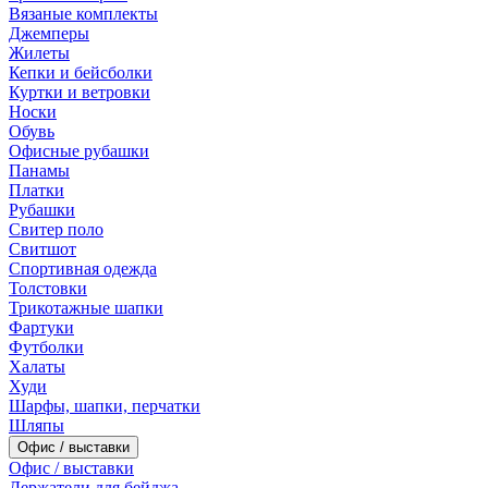
Вязаные комплекты
Джемперы
Жилеты
Кепки и бейсболки
Куртки и ветровки
Носки
Обувь
Офисные рубашки
Панамы
Платки
Рубашки
Свитер поло
Свитшот
Спортивная одежда
Толстовки
Трикотажные шапки
Фартуки
Футболки
Халаты
Худи
Шарфы, шапки, перчатки
Шляпы
Офис / выставки
Офис / выставки
Держатели для бейджа