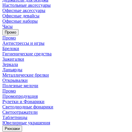
Настольные аксессуары
Офисные аксессуары
Офисные девайсы
Офисные наборы
Часы
Промо
Промо
Антистрессы и игры
Брелоки
Гигиенические средства
Зажигалки
Зеркала
Ланьярды
Металлические брелки
Открывалки
Полезные мелочи
Промо
Промопродукция
Рулетки и Фонарики
Светодиодные фонарики
Светоотражатели
Таблетницы
Ювелирные украшения
Рюкзаки