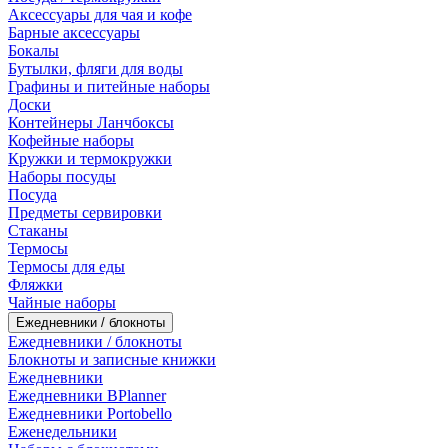
Аксессуары для чая и кофе
Барные аксессуары
Бокалы
Бутылки, фляги для воды
Графины и питейные наборы
Доски
Контейнеры Ланчбоксы
Кофейные наборы
Кружки и термокружки
Наборы посуды
Посуда
Предметы сервировки
Стаканы
Термосы
Термосы для еды
Фляжки
Чайные наборы
Ежедневники / блокноты
Ежедневники / блокноты
Блокноты и записные книжки
Ежедневники
Ежедневники BPlanner
Ежедневники Portobello
Еженедельники