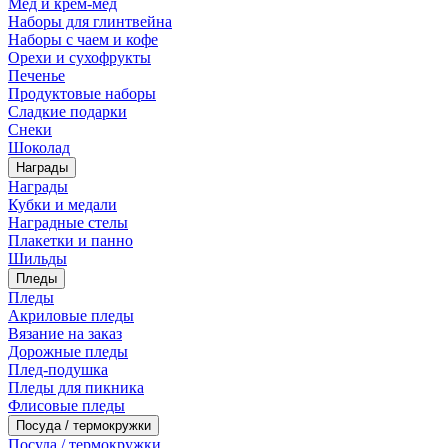
Мед и крем-мед
Наборы для глинтвейна
Наборы с чаем и кофе
Орехи и сухофрукты
Печенье
Продуктовые наборы
Сладкие подарки
Снеки
Шоколад
Награды
Награды
Кубки и медали
Наградные стелы
Плакетки и панно
Шильды
Пледы
Пледы
Акриловые пледы
Вязание на заказ
Дорожные пледы
Плед-подушка
Пледы для пикника
Флисовые пледы
Посуда / термокружки
Посуда / термокружки