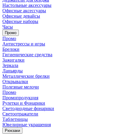
Настольные аксессуары
Офисные аксессуары
Офисные девайсы
Офисные наборы
Часы
Промо
Промо
Антистрессы и игры
Брелоки
Гигиенические средства
Зажигалки
Зеркала
Ланьярды
Металлические брелки
Открывалки
Полезные мелочи
Промо
Промопродукция
Рулетки и Фонарики
Светодиодные фонарики
Светоотражатели
Таблетницы
Ювелирные украшения
Рюкзаки