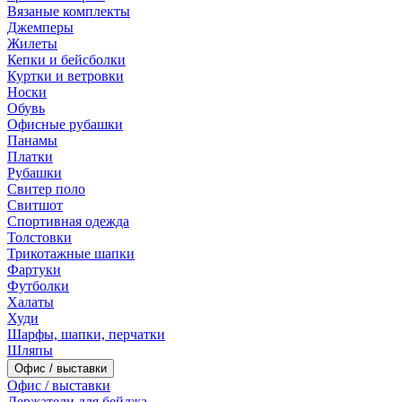
Вязаные комплекты
Джемперы
Жилеты
Кепки и бейсболки
Куртки и ветровки
Носки
Обувь
Офисные рубашки
Панамы
Платки
Рубашки
Свитер поло
Свитшот
Спортивная одежда
Толстовки
Трикотажные шапки
Фартуки
Футболки
Халаты
Худи
Шарфы, шапки, перчатки
Шляпы
Офис / выставки
Офис / выставки
Держатели для бейджа