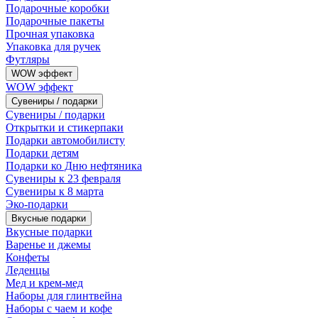
Подарочные коробки
Подарочные пакеты
Прочная упаковка
Упаковка для ручек
Футляры
WOW эффект
WOW эффект
Сувениры / подарки
Сувениры / подарки
Открытки и стикерпаки
Подарки автомобилисту
Подарки детям
Подарки ко Дню нефтяника
Сувениры к 23 февраля
Сувениры к 8 марта
Эко-подарки
Вкусные подарки
Вкусные подарки
Варенье и джемы
Конфеты
Леденцы
Мед и крем-мед
Наборы для глинтвейна
Наборы с чаем и кофе