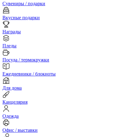
Сувениры / подарки
Вкусные подарки
Награды
Пледы
Посуда / термокружки
Ежедневники / блокноты
Для дома
Канцелярия
Одежда
Офис / выставки