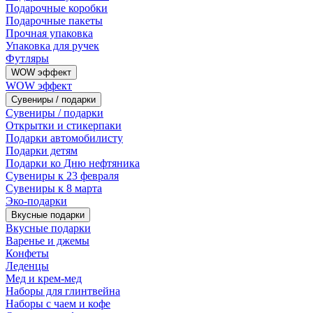
Подарочные коробки
Подарочные пакеты
Прочная упаковка
Упаковка для ручек
Футляры
WOW эффект
WOW эффект
Сувениры / подарки
Сувениры / подарки
Открытки и стикерпаки
Подарки автомобилисту
Подарки детям
Подарки ко Дню нефтяника
Сувениры к 23 февраля
Сувениры к 8 марта
Эко-подарки
Вкусные подарки
Вкусные подарки
Варенье и джемы
Конфеты
Леденцы
Мед и крем-мед
Наборы для глинтвейна
Наборы с чаем и кофе