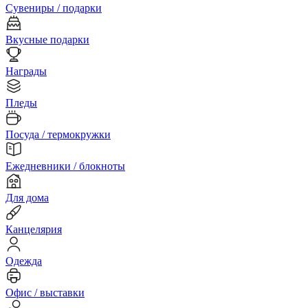
Сувениры / подарки
Вкусные подарки
Награды
Пледы
Посуда / термокружки
Ежедневники / блокноты
Для дома
Канцелярия
Одежда
Офис / выставки