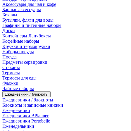
Аксессуары для чая и кофе
Барные аксессуары
Бокалы
Бутылки, фляги для воды
Графины и питейные наборы
Доски
Контейнеры Ланчбоксы
Кофейные наборы
Кружки и термокружки
Наборы посуды
Посуда
Предметы сервировки
Стаканы
Термосы
Термосы для еды
Фляжки
Чайные наборы
Ежедневники / блокноты
Ежедневники / блокноты
Блокноты и записные книжки
Ежедневники
Ежедневники BPlanner
Ежедневники Portobello
Еженедельники