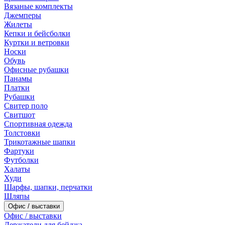
Вязаные комплекты
Джемперы
Жилеты
Кепки и бейсболки
Куртки и ветровки
Носки
Обувь
Офисные рубашки
Панамы
Платки
Рубашки
Свитер поло
Свитшот
Спортивная одежда
Толстовки
Трикотажные шапки
Фартуки
Футболки
Халаты
Худи
Шарфы, шапки, перчатки
Шляпы
Офис / выставки
Офис / выставки
Держатели для бейджа