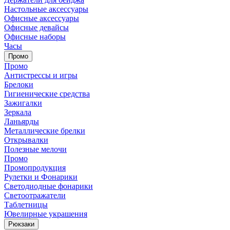
Настольные аксессуары
Офисные аксессуары
Офисные девайсы
Офисные наборы
Часы
Промо
Промо
Антистрессы и игры
Брелоки
Гигиенические средства
Зажигалки
Зеркала
Ланьярды
Металлические брелки
Открывалки
Полезные мелочи
Промо
Промопродукция
Рулетки и Фонарики
Светодиодные фонарики
Светоотражатели
Таблетницы
Ювелирные украшения
Рюкзаки