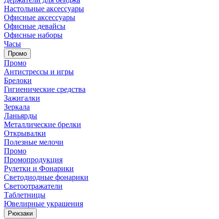
Настольные аксессуары
Офисные аксессуары
Офисные девайсы
Офисные наборы
Часы
Промо
Промо
Антистрессы и игры
Брелоки
Гигиенические средства
Зажигалки
Зеркала
Ланьярды
Металлические брелки
Открывалки
Полезные мелочи
Промо
Промопродукция
Рулетки и Фонарики
Светодиодные фонарики
Светоотражатели
Таблетницы
Ювелирные украшения
Рюкзаки