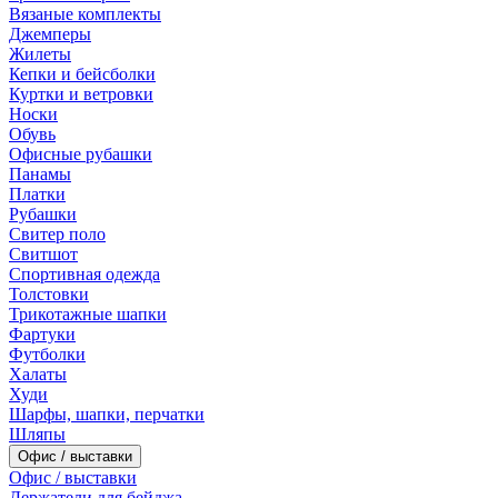
Вязаные комплекты
Джемперы
Жилеты
Кепки и бейсболки
Куртки и ветровки
Носки
Обувь
Офисные рубашки
Панамы
Платки
Рубашки
Свитер поло
Свитшот
Спортивная одежда
Толстовки
Трикотажные шапки
Фартуки
Футболки
Халаты
Худи
Шарфы, шапки, перчатки
Шляпы
Офис / выставки
Офис / выставки
Держатели для бейджа