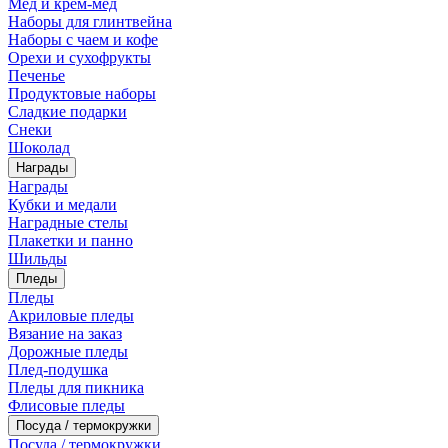
Мед и крем-мед
Наборы для глинтвейна
Наборы с чаем и кофе
Орехи и сухофрукты
Печенье
Продуктовые наборы
Сладкие подарки
Снеки
Шоколад
Награды
Награды
Кубки и медали
Наградные стелы
Плакетки и панно
Шильды
Пледы
Пледы
Акриловые пледы
Вязание на заказ
Дорожные пледы
Плед-подушка
Пледы для пикника
Флисовые пледы
Посуда / термокружки
Посуда / термокружки