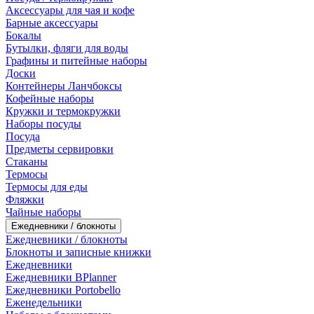
Аксессуары для чая и кофе
Барные аксессуары
Бокалы
Бутылки, фляги для воды
Графины и питейные наборы
Доски
Контейнеры Ланчбоксы
Кофейные наборы
Кружки и термокружки
Наборы посуды
Посуда
Предметы сервировки
Стаканы
Термосы
Термосы для еды
Фляжки
Чайные наборы
Ежедневники / блокноты
Ежедневники / блокноты
Блокноты и записные книжки
Ежедневники
Ежедневники BPlanner
Ежедневники Portobello
Еженедельники