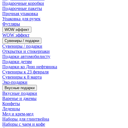
Подарочные коробки
Подарочные пакеты
Прочная упаковка
Упаковка для ручек
Футляры
WOW эффект
WOW эффект
Сувениры / подарки
Сувениры / подарки
Открытки и стикерпаки
Подарки автомобилисту
Подарки детям
Подарки ко Дню нефтяника
Сувениры к 23 февраля
Сувениры к 8 марта
Эко-подарки
Вкусные подарки
Вкусные подарки
Варенье и джемы
Конфеты
Леденцы
Мед и крем-мед
Наборы для глинтвейна
Наборы с чаем и кофе