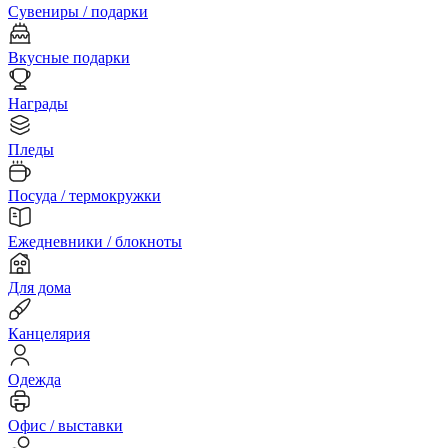
Сувениры / подарки
Вкусные подарки
Награды
Пледы
Посуда / термокружки
Ежедневники / блокноты
Для дома
Канцелярия
Одежда
Офис / выставки