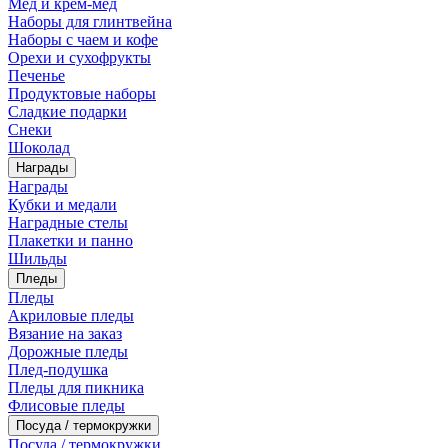
Мед и крем-мед
Наборы для глинтвейна
Наборы с чаем и кофе
Орехи и сухофрукты
Печенье
Продуктовые наборы
Сладкие подарки
Снеки
Шоколад
Награды
Награды
Кубки и медали
Наградные стелы
Плакетки и панно
Шильды
Пледы
Пледы
Акриловые пледы
Вязание на заказ
Дорожные пледы
Плед-подушка
Пледы для пикника
Флисовые пледы
Посуда / термокружки
Посуда / термокружки