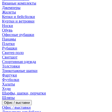
Вязаные комплекты
Джемперы
Жилеты
Кепки и бейсболки
Куртки и ветровки
Носки
Обувь
Офисные рубашки
Панамы
Платки
Рубашки
Свитер поло
Свитшот
Спортивная одежда
Толстовки
Трикотажные шапки
Фартуки
Футболки
Халаты
Худи
Шарфы, шапки, перчатки
Шляпы
Офис / выставки
Офис / выставки
Держатели для бейджа