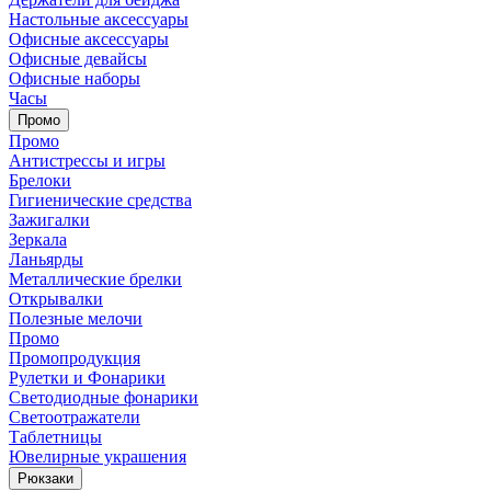
Настольные аксессуары
Офисные аксессуары
Офисные девайсы
Офисные наборы
Часы
Промо
Промо
Антистрессы и игры
Брелоки
Гигиенические средства
Зажигалки
Зеркала
Ланьярды
Металлические брелки
Открывалки
Полезные мелочи
Промо
Промопродукция
Рулетки и Фонарики
Светодиодные фонарики
Светоотражатели
Таблетницы
Ювелирные украшения
Рюкзаки