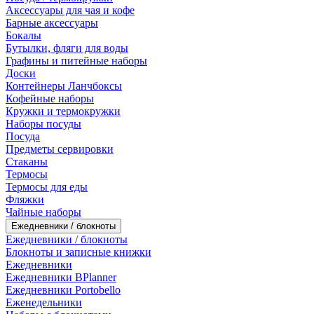
Аксессуары для чая и кофе
Барные аксессуары
Бокалы
Бутылки, фляги для воды
Графины и питейные наборы
Доски
Контейнеры Ланчбоксы
Кофейные наборы
Кружки и термокружки
Наборы посуды
Посуда
Предметы сервировки
Стаканы
Термосы
Термосы для еды
Фляжки
Чайные наборы
Ежедневники / блокноты
Ежедневники / блокноты
Блокноты и записные книжки
Ежедневники
Ежедневники BPlanner
Ежедневники Portobello
Еженедельники