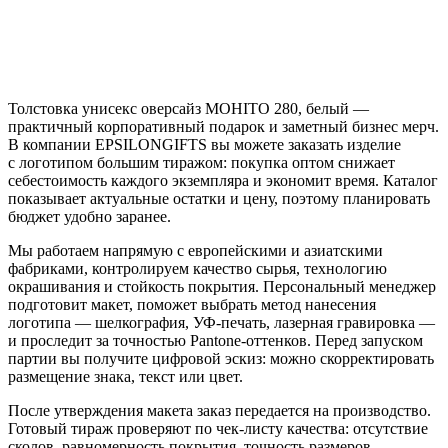
Толстовка унисекс оверсайз MOHITO 280, белый —
практичный корпоративный подарок и заметный бизнес мерч.
В компании EPSILONGIFTS вы можете заказать изделие
с логотипом большим тиражом: покупка оптом снижает
себестоимость каждого экземпляра и экономит время. Каталог
показывает актуальные остатки и цену, поэтому планировать
бюджет удобно заранее.
Мы работаем напрямую с европейскими и азиатскими
фабриками, контролируем качество сырья, технологию
окрашивания и стойкость покрытия. Персональный менеджер
подготовит макет, поможет выбрать метод нанесения
логотипа — шелкография, УФ-печать, лазерная гравировка —
и проследит за точностью Pantone-оттенков. Перед запуском
партии вы получите цифровой эскиз: можно скорректировать
размещение знака, текст или цвет.
После утверждения макета заказ передается на производство.
Готовый тираж проверяют по чек-листу качества: отсутствие
сколов, равномерность покрытия, точность размеров.