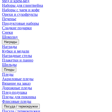
Мед и крем-мед
Наборы для глинтвейна
Наборы с чаем и кофе
Орехи и сухофрукты
Печенье
Продуктовые наборы
Сладкие подарки
Снеки
Шоколад
Награды
Награды
Кубки и медали
Наградные стелы
Плакетки и панно
Шильды
Пледы
Пледы
Акриловые пледы
Вязание на заказ
Дорожные пледы
Плед-подушка
Пледы для пикника
Флисовые пледы
Посуда / термокружки
Посуда / термокружки