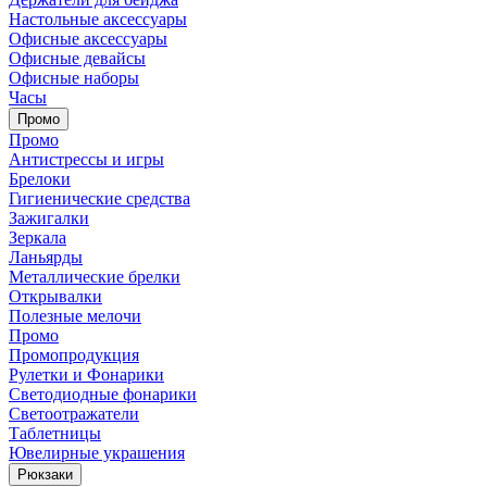
Настольные аксессуары
Офисные аксессуары
Офисные девайсы
Офисные наборы
Часы
Промо
Промо
Антистрессы и игры
Брелоки
Гигиенические средства
Зажигалки
Зеркала
Ланьярды
Металлические брелки
Открывалки
Полезные мелочи
Промо
Промопродукция
Рулетки и Фонарики
Светодиодные фонарики
Светоотражатели
Таблетницы
Ювелирные украшения
Рюкзаки