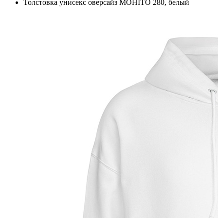
Толстовка унисекс оверсайз MOHITO 280, белый