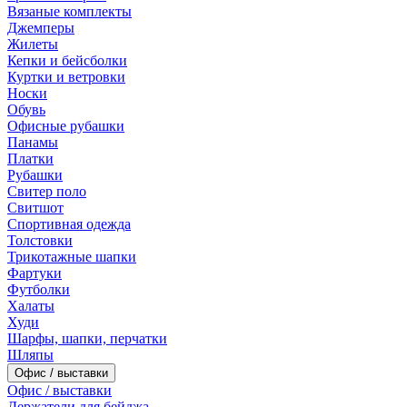
Вязаные комплекты
Джемперы
Жилеты
Кепки и бейсболки
Куртки и ветровки
Носки
Обувь
Офисные рубашки
Панамы
Платки
Рубашки
Свитер поло
Свитшот
Спортивная одежда
Толстовки
Трикотажные шапки
Фартуки
Футболки
Халаты
Худи
Шарфы, шапки, перчатки
Шляпы
Офис / выставки
Офис / выставки
Держатели для бейджа