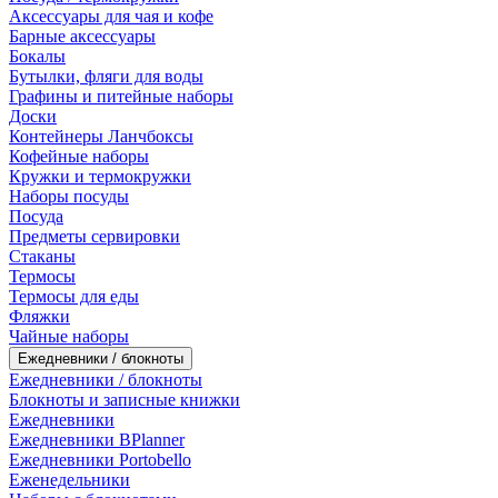
Аксессуары для чая и кофе
Барные аксессуары
Бокалы
Бутылки, фляги для воды
Графины и питейные наборы
Доски
Контейнеры Ланчбоксы
Кофейные наборы
Кружки и термокружки
Наборы посуды
Посуда
Предметы сервировки
Стаканы
Термосы
Термосы для еды
Фляжки
Чайные наборы
Ежедневники / блокноты
Ежедневники / блокноты
Блокноты и записные книжки
Ежедневники
Ежедневники BPlanner
Ежедневники Portobello
Еженедельники