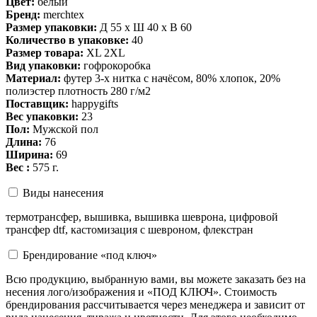
Цвет:
белый
Бренд:
merchtex
Размер упаковки:
Д 55 x Ш 40 x В 60
Количество в упаковке:
40
Размер товара:
XL 2XL
Вид упаковки:
гофрокоробка
Материал:
футер 3-х нитка с начёсом, 80% хлопок, 20%
полиэстер плотность 280 г/м2
Поставщик:
happygifts
Вес упаковки:
23
Пол:
Мужской пол
Длина:
76
Ширина:
69
Вес :
575 г.
Виды нанесения
термотрансфер, вышивка, вышивка шеврона, цифровой
трансфер dtf, кастомизация с шевроном, флекстран
Брендирование «под ключ»
Всю продукцию, выбранную вами, вы можете заказать без на
несения лого/изображения и «ПОД КЛЮЧ». Стоимость
брендирования рассчитывается через менеджера и зависит от