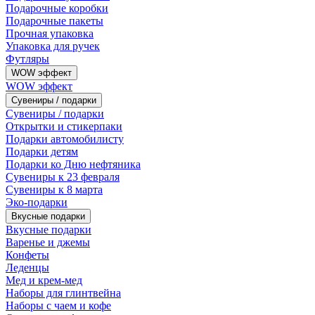
Подарочные коробки
Подарочные пакеты
Прочная упаковка
Упаковка для ручек
Футляры
WOW эффект
WOW эффект
Сувениры / подарки
Сувениры / подарки
Открытки и стикерпаки
Подарки автомобилисту
Подарки детям
Подарки ко Дню нефтяника
Сувениры к 23 февраля
Сувениры к 8 марта
Эко-подарки
Вкусные подарки
Вкусные подарки
Варенье и джемы
Конфеты
Леденцы
Мед и крем-мед
Наборы для глинтвейна
Наборы с чаем и кофе