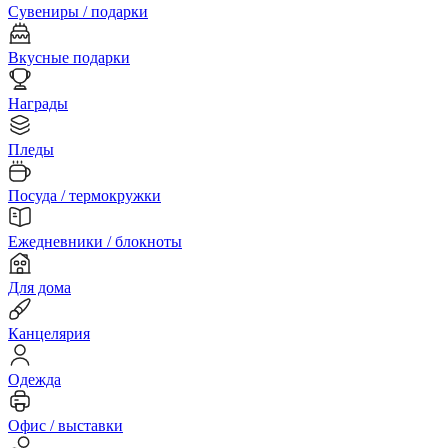
Сувениры / подарки
Вкусные подарки
Награды
Пледы
Посуда / термокружки
Ежедневники / блокноты
Для дома
Канцелярия
Одежда
Офис / выставки