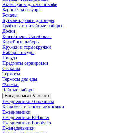
Аксессуары для чая и кофе
Барные аксессуары
Бокалы
Бутылки, фляги для воды
Графины и питейные наборы
Доски
Контейнеры Ланчбоксы
Кофейные наборы
Кружки и термокружки
Наборы посуды
Посуда
Предметы сервировки
Стаканы
Термосы
Термосы для еды
Фляжки
Чайные наборы
Ежедневники / блокноты
Ежедневники / блокноты
Блокноты и записные книжки
Ежедневники
Ежедневники BPlanner
Ежедневники Portobello
Еженедельники