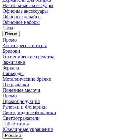
Настольные аксессуары
Офисные аксессуары
Офисные девайсы
Офисные наборы
Часы
Промо
Промо
Антистрессы и игры
Брелоки
Гигиенические средства
Зажигалки
Зеркала
Ланьярды
Металлические брелки
Открывалки
Полезные мелочи
Промо
Промопродукция
Рулетки и Фонарики
Светодиодные фонарики
Светоотражатели
Таблетницы
Ювелирные украшения
Рюкзаки