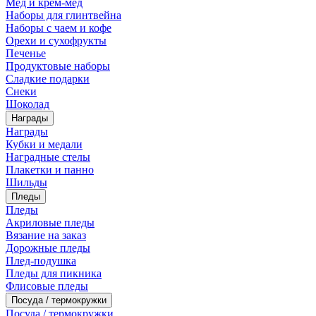
Мед и крем-мед
Наборы для глинтвейна
Наборы с чаем и кофе
Орехи и сухофрукты
Печенье
Продуктовые наборы
Сладкие подарки
Снеки
Шоколад
Награды
Награды
Кубки и медали
Наградные стелы
Плакетки и панно
Шильды
Пледы
Пледы
Акриловые пледы
Вязание на заказ
Дорожные пледы
Плед-подушка
Пледы для пикника
Флисовые пледы
Посуда / термокружки
Посуда / термокружки