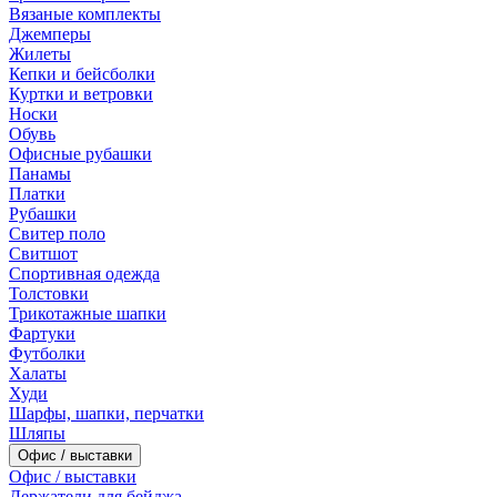
Вязаные комплекты
Джемперы
Жилеты
Кепки и бейсболки
Куртки и ветровки
Носки
Обувь
Офисные рубашки
Панамы
Платки
Рубашки
Свитер поло
Свитшот
Спортивная одежда
Толстовки
Трикотажные шапки
Фартуки
Футболки
Халаты
Худи
Шарфы, шапки, перчатки
Шляпы
Офис / выставки
Офис / выставки
Держатели для бейджа