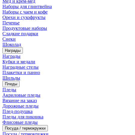
Мед и крем-мед
Наборы для глинтвейна
Наборы с чаем и кофе
Орехи и сухофрукты
Печенье
Продуктовые наборы
Сладкие подарки
Снеки
Шоколад
Награды
Награды
Кубки и медали
Наградные стелы
Плакетки и панно
Шильды
Пледы
Пледы
Акриловые пледы
Вязание на заказ
Дорожные пледы
Плед-подушка
Пледы для пикника
Флисовые пледы
Посуда / термокружки
Посуда / термокружки