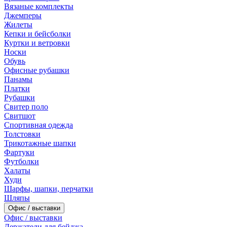
Вязаные комплекты
Джемперы
Жилеты
Кепки и бейсболки
Куртки и ветровки
Носки
Обувь
Офисные рубашки
Панамы
Платки
Рубашки
Свитер поло
Свитшот
Спортивная одежда
Толстовки
Трикотажные шапки
Фартуки
Футболки
Халаты
Худи
Шарфы, шапки, перчатки
Шляпы
Офис / выставки
Офис / выставки
Держатели для бейджа