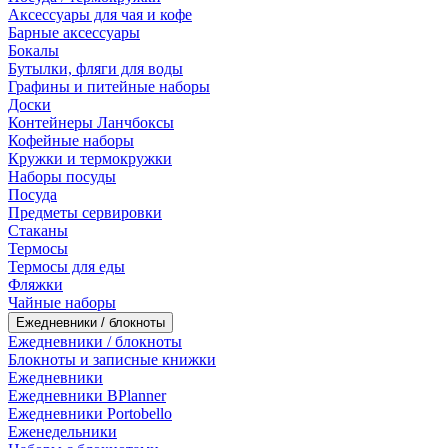
Аксессуары для чая и кофе
Барные аксессуары
Бокалы
Бутылки, фляги для воды
Графины и питейные наборы
Доски
Контейнеры Ланчбоксы
Кофейные наборы
Кружки и термокружки
Наборы посуды
Посуда
Предметы сервировки
Стаканы
Термосы
Термосы для еды
Фляжки
Чайные наборы
Ежедневники / блокноты
Ежедневники / блокноты
Блокноты и записные книжки
Ежедневники
Ежедневники BPlanner
Ежедневники Portobello
Еженедельники