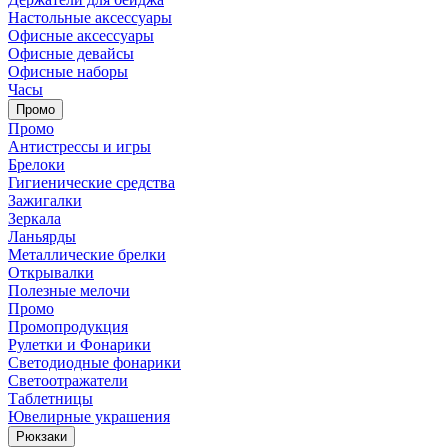
Настольные аксессуары
Офисные аксессуары
Офисные девайсы
Офисные наборы
Часы
Промо
Промо
Антистрессы и игры
Брелоки
Гигиенические средства
Зажигалки
Зеркала
Ланьярды
Металлические брелки
Открывалки
Полезные мелочи
Промо
Промопродукция
Рулетки и Фонарики
Светодиодные фонарики
Светоотражатели
Таблетницы
Ювелирные украшения
Рюкзаки