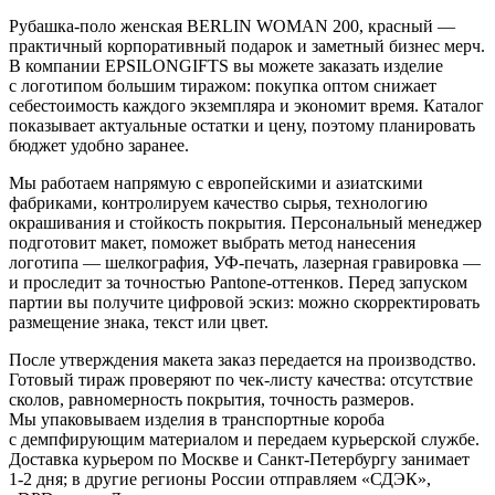
Рубашка-поло женская BERLIN WOMAN 200, красный —
практичный корпоративный подарок и заметный бизнес мерч.
В компании EPSILONGIFTS вы можете заказать изделие
с логотипом большим тиражом: покупка оптом снижает
себестоимость каждого экземпляра и экономит время. Каталог
показывает актуальные остатки и цену, поэтому планировать
бюджет удобно заранее.
Мы работаем напрямую с европейскими и азиатскими
фабриками, контролируем качество сырья, технологию
окрашивания и стойкость покрытия. Персональный менеджер
подготовит макет, поможет выбрать метод нанесения
логотипа — шелкография, УФ-печать, лазерная гравировка —
и проследит за точностью Pantone-оттенков. Перед запуском
партии вы получите цифровой эскиз: можно скорректировать
размещение знака, текст или цвет.
После утверждения макета заказ передается на производство.
Готовый тираж проверяют по чек-листу качества: отсутствие
сколов, равномерность покрытия, точность размеров.
Мы упаковываем изделия в транспортные короба
с демпфирующим материалом и передаем курьерской службе.
Доставка курьером по Москве и Санкт-Петербургу занимает
1-2 дня; в другие регионы России отправляем «СДЭК»,