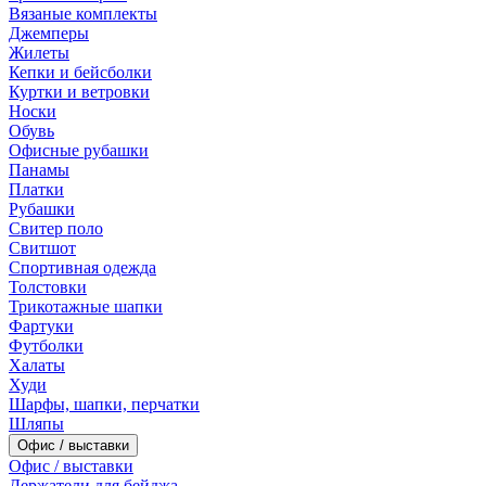
Вязаные комплекты
Джемперы
Жилеты
Кепки и бейсболки
Куртки и ветровки
Носки
Обувь
Офисные рубашки
Панамы
Платки
Рубашки
Свитер поло
Свитшот
Спортивная одежда
Толстовки
Трикотажные шапки
Фартуки
Футболки
Халаты
Худи
Шарфы, шапки, перчатки
Шляпы
Офис / выставки
Офис / выставки
Держатели для бейджа