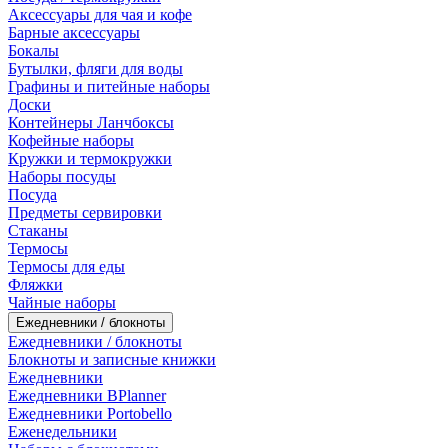
Аксессуары для чая и кофе
Барные аксессуары
Бокалы
Бутылки, фляги для воды
Графины и питейные наборы
Доски
Контейнеры Ланчбоксы
Кофейные наборы
Кружки и термокружки
Наборы посуды
Посуда
Предметы сервировки
Стаканы
Термосы
Термосы для еды
Фляжки
Чайные наборы
Ежедневники / блокноты
Ежедневники / блокноты
Блокноты и записные книжки
Ежедневники
Ежедневники BPlanner
Ежедневники Portobello
Еженедельники