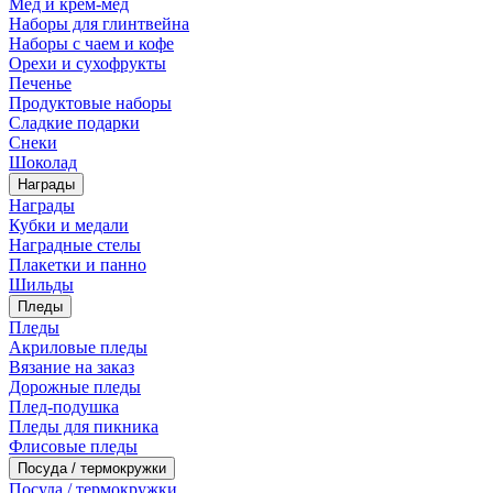
Мед и крем-мед
Наборы для глинтвейна
Наборы с чаем и кофе
Орехи и сухофрукты
Печенье
Продуктовые наборы
Сладкие подарки
Снеки
Шоколад
Награды
Награды
Кубки и медали
Наградные стелы
Плакетки и панно
Шильды
Пледы
Пледы
Акриловые пледы
Вязание на заказ
Дорожные пледы
Плед-подушка
Пледы для пикника
Флисовые пледы
Посуда / термокружки
Посуда / термокружки