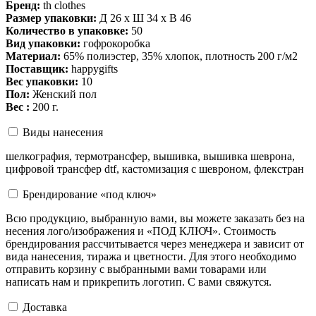
Бренд:
th clothes
Размер упаковки:
Д 26 x Ш 34 x В 46
Количество в упаковке:
50
Вид упаковки:
гофрокоробка
Материал:
65% полиэстер, 35% хлопок, плотность 200 г/м2
Поставщик:
happygifts
Вес упаковки:
10
Пол:
Женский пол
Вес :
200 г.
Виды нанесения
шелкография, термотрансфер, вышивка, вышивка шеврона,
цифровой трансфер dtf, кастомизация с шевроном, флекстран
Брендирование «под ключ»
Всю продукцию, выбранную вами, вы можете заказать без на
несения лого/изображения и «ПОД КЛЮЧ». Стоимость
брендирования рассчитывается через менеджера и зависит от
вида нанесения, тиража и цветности. Для этого необходимо
отправить корзину с выбранными вами товарами или
написать нам и прикрепить логотип. С вами свяжутся.
Доставка