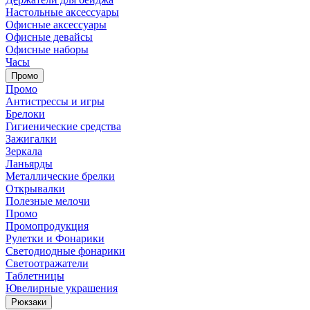
Настольные аксессуары
Офисные аксессуары
Офисные девайсы
Офисные наборы
Часы
Промо
Промо
Антистрессы и игры
Брелоки
Гигиенические средства
Зажигалки
Зеркала
Ланьярды
Металлические брелки
Открывалки
Полезные мелочи
Промо
Промопродукция
Рулетки и Фонарики
Светодиодные фонарики
Светоотражатели
Таблетницы
Ювелирные украшения
Рюкзаки