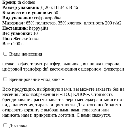
Бренд:
th clothes
Размер упаковки:
Д 26 x Ш 34 x В 46
Количество в упаковке:
50
Вид упаковки:
гофрокоробка
Материал:
65% полиэстер, 35% хлопок, плотность 200 г/м2
Поставщик:
happygifts
Вес упаковки:
10
Пол:
Женский пол
Вес :
200 г.
Виды нанесения
шелкография, термотрансфер, вышивка, вышивка шеврона,
цифровой трансфер dtf, кастомизация с шевроном, флекстран
Брендирование «под ключ»
Всю продукцию, выбранную вами, вы можете заказать без на
несения лого/изображения и «ПОД КЛЮЧ». Стоимость
брендирования рассчитывается через менеджера и зависит от
вида нанесения, тиража и цветности. Для этого необходимо
отправить корзину с выбранными вами товарами или
написать нам и прикрепить логотип. С вами свяжутся.
Доставка