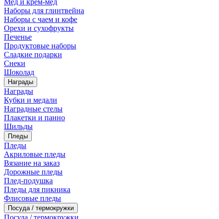
Мед и крем-мед
Наборы для глинтвейна
Наборы с чаем и кофе
Орехи и сухофрукты
Печенье
Продуктовые наборы
Сладкие подарки
Снеки
Шоколад
Награды
Награды
Кубки и медали
Наградные стелы
Плакетки и панно
Шильды
Пледы
Пледы
Акриловые пледы
Вязание на заказ
Дорожные пледы
Плед-подушка
Пледы для пикника
Флисовые пледы
Посуда / термокружки
Посуда / термокружки