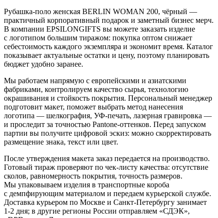
Рубашка-поло женская BERLIN WOMAN 200, чёрный —
практичный корпоративный подарок и заметный бизнес мерч.
В компании EPSILONGIFTS вы можете заказать изделие
с логотипом большим тиражом: покупка оптом снижает
себестоимость каждого экземпляра и экономит время. Каталог
показывает актуальные остатки и цену, поэтому планировать
бюджет удобно заранее.
Мы работаем напрямую с европейскими и азиатскими
фабриками, контролируем качество сырья, технологию
окрашивания и стойкость покрытия. Персональный менеджер
подготовит макет, поможет выбрать метод нанесения
логотипа — шелкография, УФ-печать, лазерная гравировка —
и проследит за точностью Pantone-оттенков. Перед запуском
партии вы получите цифровой эскиз: можно скорректировать
размещение знака, текст или цвет.
После утверждения макета заказ передается на производство.
Готовый тираж проверяют по чек-листу качества: отсутствие
сколов, равномерность покрытия, точность размеров.
Мы упаковываем изделия в транспортные короба
с демпфирующим материалом и передаем курьерской службе.
Доставка курьером по Москве и Санкт-Петербургу занимает
1-2 дня; в другие регионы России отправляем «СДЭК»,