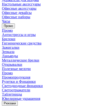
Настольные аксессуары
Офисные аксессуары
Офисные девайсы
Офисные наборы
Часы
Промо
Промо
Антистрессы и игры
Брелоки
Гигиенические средства
Зажигалки
Зеркала
Ланьярды
Металлические брелки
Открывалки
Полезные мелочи
Промо
Промопродукция
Рулетки и Фонарики
Светодиодные фонарики
Светоотражатели
Таблетницы
Ювелирные украшения
Рюкзаки