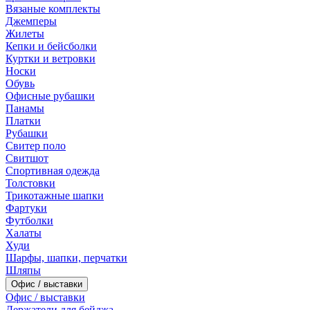
Вязаные комплекты
Джемперы
Жилеты
Кепки и бейсболки
Куртки и ветровки
Носки
Обувь
Офисные рубашки
Панамы
Платки
Рубашки
Свитер поло
Свитшот
Спортивная одежда
Толстовки
Трикотажные шапки
Фартуки
Футболки
Халаты
Худи
Шарфы, шапки, перчатки
Шляпы
Офис / выставки
Офис / выставки
Держатели для бейджа