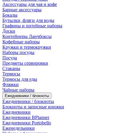
Аксессуары для чая и кофе
Барные аксессуары
Бокалы
Бутылки, фляги для воды
Графины и питейные наборы
Доски
Контейнеры Ланчбоксы
Кофейные наборы
Кружки и термокружки
Наборы посуды
Посуда
Предметы сервировки
Стаканы
Термосы
Термосы для еды
Фляжки
Чайные наборы
Ежедневники / блокноты
Ежедневники / блокноты
Блокноты и записные книжки
Ежедневники
Ежедневники BPlanner
Ежедневники Portobello
Еженедельники