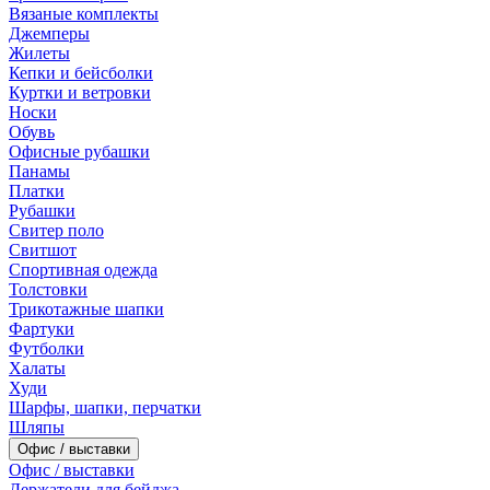
Вязаные комплекты
Джемперы
Жилеты
Кепки и бейсболки
Куртки и ветровки
Носки
Обувь
Офисные рубашки
Панамы
Платки
Рубашки
Свитер поло
Свитшот
Спортивная одежда
Толстовки
Трикотажные шапки
Фартуки
Футболки
Халаты
Худи
Шарфы, шапки, перчатки
Шляпы
Офис / выставки
Офис / выставки
Держатели для бейджа