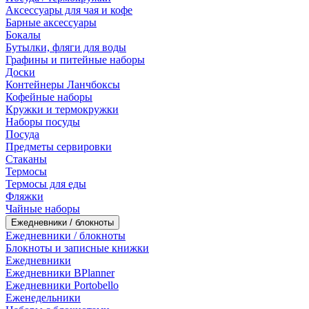
Аксессуары для чая и кофе
Барные аксессуары
Бокалы
Бутылки, фляги для воды
Графины и питейные наборы
Доски
Контейнеры Ланчбоксы
Кофейные наборы
Кружки и термокружки
Наборы посуды
Посуда
Предметы сервировки
Стаканы
Термосы
Термосы для еды
Фляжки
Чайные наборы
Ежедневники / блокноты
Ежедневники / блокноты
Блокноты и записные книжки
Ежедневники
Ежедневники BPlanner
Ежедневники Portobello
Еженедельники