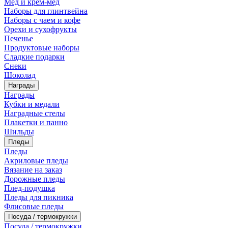
Мед и крем-мед
Наборы для глинтвейна
Наборы с чаем и кофе
Орехи и сухофрукты
Печенье
Продуктовые наборы
Сладкие подарки
Снеки
Шоколад
Награды
Награды
Кубки и медали
Наградные стелы
Плакетки и панно
Шильды
Пледы
Пледы
Акриловые пледы
Вязание на заказ
Дорожные пледы
Плед-подушка
Пледы для пикника
Флисовые пледы
Посуда / термокружки
Посуда / термокружки