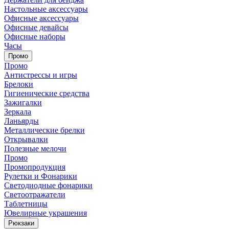
Настольные аксессуары
Офисные аксессуары
Офисные девайсы
Офисные наборы
Часы
Промо
Промо
Антистрессы и игры
Брелоки
Гигиенические средства
Зажигалки
Зеркала
Ланьярды
Металлические брелки
Открывалки
Полезные мелочи
Промо
Промопродукция
Рулетки и Фонарики
Светодиодные фонарики
Светоотражатели
Таблетницы
Ювелирные украшения
Рюкзаки