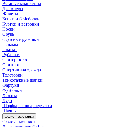
Вязаные комплекты
Джемперы
Жилеты
Кепки и бейсболки
Куртки и ветровки
Носки
Обувь
Офисные рубашки
Панамы
Платки
Рубашки
Свитер поло
Свитшот
Спортивная одежда
Толстовки
Трикотажные шапки
Фартуки
Футболки
Халаты
Худи
Шарфы, шапки, перчатки
Шляпы
Офис / выставки
Офис / выставки
Держатели для бейджа