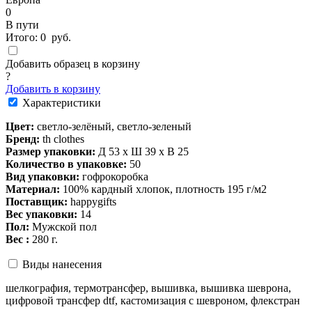
0
В пути
Итого:
0
руб.
Добавить образец в корзину
?
Добавить в корзину
Характеристики
Цвет:
светло-зелёный, светло-зеленый
Бренд:
th clothes
Размер упаковки:
Д 53 x Ш 39 x В 25
Количество в упаковке:
50
Вид упаковки:
гофрокоробка
Материал:
100% кардный хлопок, плотность 195 г/м2
Поставщик:
happygifts
Вес упаковки:
14
Пол:
Мужской пол
Вес :
280 г.
Виды нанесения
шелкография, термотрансфер, вышивка, вышивка шеврона,
цифровой трансфер dtf, кастомизация с шевроном, флекстран