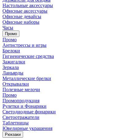
Настольные аксессуары
Офисные аксессуары
Офисные девайсы
Офисные наборы
Часы
Промо
Промо
Антистрессы и игры
Брелоки
Гигиенические средства
Зажигалки
Зеркала
Ланьярды
Металлические брелки
Открывалки
Полезные мелочи
Промо
Промопродукция
Рулетки и Фонарики
Светодиодные фонарики
Светоотражатели
Таблетницы
Ювелирные украшения
Рюкзаки