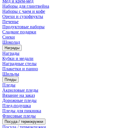
Мед и крем-мед
Наборы для глинтвейна
Наборы с чаем и кофе
Орехи и сухофрукты
Печенье
Продуктовые наборы
Сладкие подарки
Снеки
Шоколад
Награды
Награды
Кубки и медали
Наградные стелы
Плакетки и панно
Шильды
Пледы
Пледы
Акриловые пледы
Вязание на заказ
Дорожные пледы
Плед-подушка
Пледы для пикника
Флисовые пледы
Посуда / термокружки
Посуда / термокружки