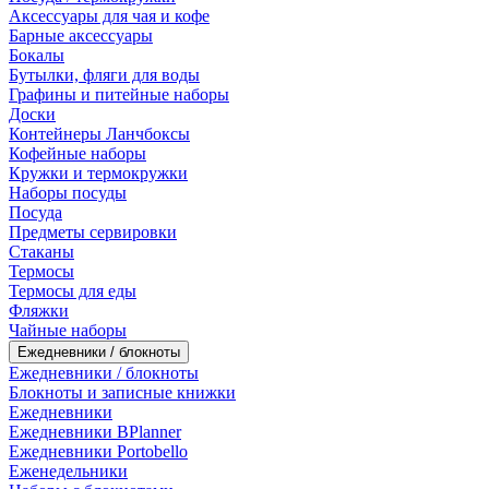
Аксессуары для чая и кофе
Барные аксессуары
Бокалы
Бутылки, фляги для воды
Графины и питейные наборы
Доски
Контейнеры Ланчбоксы
Кофейные наборы
Кружки и термокружки
Наборы посуды
Посуда
Предметы сервировки
Стаканы
Термосы
Термосы для еды
Фляжки
Чайные наборы
Ежедневники / блокноты
Ежедневники / блокноты
Блокноты и записные книжки
Ежедневники
Ежедневники BPlanner
Ежедневники Portobello
Еженедельники