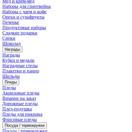
Мед и крем-мед
Наборы для глинтвейна
Наборы с чаем и кофе
Орехи и сухофрукты
Печенье
Продуктовые наборы
Сладкие подарки
Снеки
Шоколад
Награды
Награды
Кубки и медали
Наградные стелы
Плакетки и панно
Шильды
Пледы
Пледы
Акриловые пледы
Вязание на заказ
Дорожные пледы
Плед-подушка
Пледы для пикника
Флисовые пледы
Посуда / термокружки
Посуда / термокружки