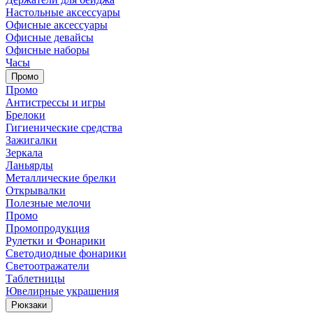
Настольные аксессуары
Офисные аксессуары
Офисные девайсы
Офисные наборы
Часы
Промо
Промо
Антистрессы и игры
Брелоки
Гигиенические средства
Зажигалки
Зеркала
Ланьярды
Металлические брелки
Открывалки
Полезные мелочи
Промо
Промопродукция
Рулетки и Фонарики
Светодиодные фонарики
Светоотражатели
Таблетницы
Ювелирные украшения
Рюкзаки