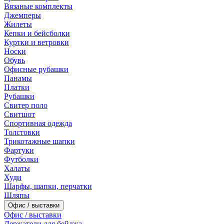
Вязаные комплекты
Джемперы
Жилеты
Кепки и бейсболки
Куртки и ветровки
Носки
Обувь
Офисные рубашки
Панамы
Платки
Рубашки
Свитер поло
Свитшот
Спортивная одежда
Толстовки
Трикотажные шапки
Фартуки
Футболки
Халаты
Худи
Шарфы, шапки, перчатки
Шляпы
Офис / выставки
Офис / выставки
Держатели для бейджа