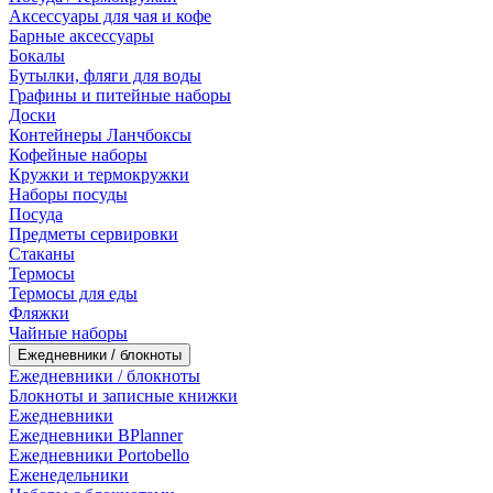
Аксессуары для чая и кофе
Барные аксессуары
Бокалы
Бутылки, фляги для воды
Графины и питейные наборы
Доски
Контейнеры Ланчбоксы
Кофейные наборы
Кружки и термокружки
Наборы посуды
Посуда
Предметы сервировки
Стаканы
Термосы
Термосы для еды
Фляжки
Чайные наборы
Ежедневники / блокноты
Ежедневники / блокноты
Блокноты и записные книжки
Ежедневники
Ежедневники BPlanner
Ежедневники Portobello
Еженедельники