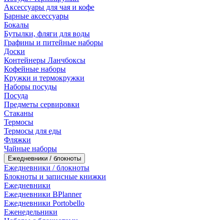
Аксессуары для чая и кофе
Барные аксессуары
Бокалы
Бутылки, фляги для воды
Графины и питейные наборы
Доски
Контейнеры Ланчбоксы
Кофейные наборы
Кружки и термокружки
Наборы посуды
Посуда
Предметы сервировки
Стаканы
Термосы
Термосы для еды
Фляжки
Чайные наборы
Ежедневники / блокноты
Ежедневники / блокноты
Блокноты и записные книжки
Ежедневники
Ежедневники BPlanner
Ежедневники Portobello
Еженедельники