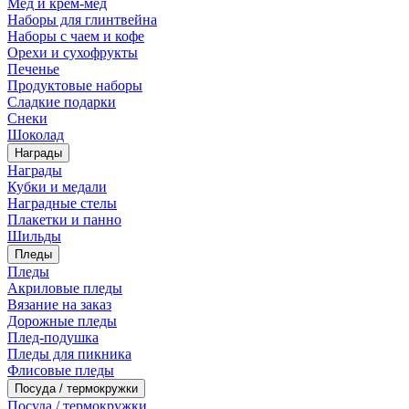
Мед и крем-мед
Наборы для глинтвейна
Наборы с чаем и кофе
Орехи и сухофрукты
Печенье
Продуктовые наборы
Сладкие подарки
Снеки
Шоколад
Награды
Награды
Кубки и медали
Наградные стелы
Плакетки и панно
Шильды
Пледы
Пледы
Акриловые пледы
Вязание на заказ
Дорожные пледы
Плед-подушка
Пледы для пикника
Флисовые пледы
Посуда / термокружки
Посуда / термокружки