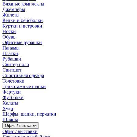
Вязаные комплекты
Джемперы
Жилеты
Кепки и бейсболки
Куртки и ветровки
Носки
Обувь
Офисные рубашки
Панамы
Платки
Рубашки
Свитер поло
Свитшот
Спортивная одежда
Толстовки
Трикотажные шапки
Фартуки
Футболки
Халаты
Худи
Шарфы, шапки, перчатки
Шляпы
Офис / выставки
Офис / выставки
Держатели для бейджа