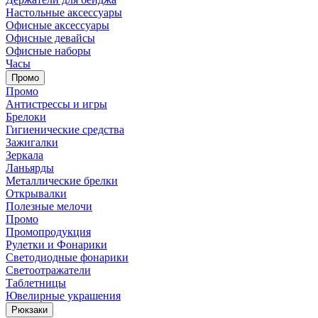
Настольные аксессуары
Офисные аксессуары
Офисные девайсы
Офисные наборы
Часы
Промо
Промо
Антистрессы и игры
Брелоки
Гигиенические средства
Зажигалки
Зеркала
Ланьярды
Металлические брелки
Открывалки
Полезные мелочи
Промо
Промопродукция
Рулетки и Фонарики
Светодиодные фонарики
Светоотражатели
Таблетницы
Ювелирные украшения
Рюкзаки