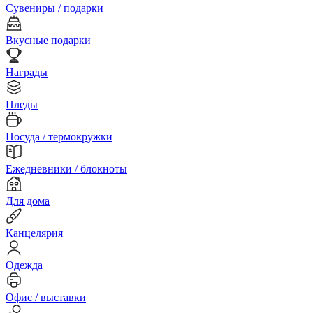
Сувениры / подарки
Вкусные подарки
Награды
Пледы
Посуда / термокружки
Ежедневники / блокноты
Для дома
Канцелярия
Одежда
Офис / выставки