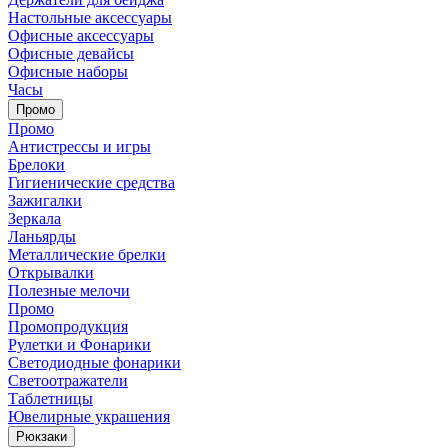
Настольные аксессуары
Офисные аксессуары
Офисные девайсы
Офисные наборы
Часы
Промо
Промо
Антистрессы и игры
Брелоки
Гигиенические средства
Зажигалки
Зеркала
Ланьярды
Металлические брелки
Открывалки
Полезные мелочи
Промо
Промопродукция
Рулетки и Фонарики
Светодиодные фонарики
Светоотражатели
Таблетницы
Ювелирные украшения
Рюкзаки