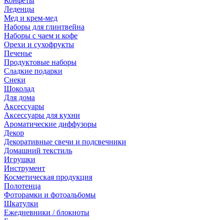
Конфеты
Леденцы
Мед и крем-мед
Наборы для глинтвейна
Наборы с чаем и кофе
Орехи и сухофрукты
Печенье
Продуктовые наборы
Сладкие подарки
Снеки
Шоколад
Для дома
Аксессуары
Аксессуары для кухни
Ароматические диффузоры
Декор
Декоративные свечи и подсвечники
Домашний текстиль
Игрушки
Инструмент
Косметическая продукция
Полотенца
Фоторамки и фотоальбомы
Шкатулки
Ежедневники / блокноты