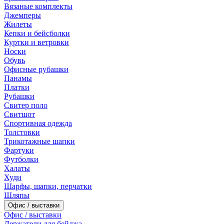
Вязаные комплекты
Джемперы
Жилеты
Кепки и бейсболки
Куртки и ветровки
Носки
Обувь
Офисные рубашки
Панамы
Платки
Рубашки
Свитер поло
Свитшот
Спортивная одежда
Толстовки
Трикотажные шапки
Фартуки
Футболки
Халаты
Худи
Шарфы, шапки, перчатки
Шляпы
Офис / выставки
Офис / выставки
Держатели для бейджа