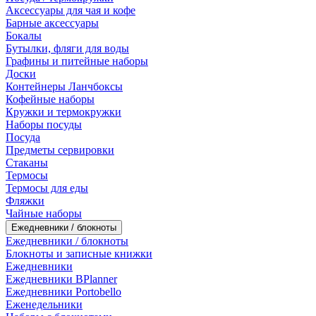
Аксессуары для чая и кофе
Барные аксессуары
Бокалы
Бутылки, фляги для воды
Графины и питейные наборы
Доски
Контейнеры Ланчбоксы
Кофейные наборы
Кружки и термокружки
Наборы посуды
Посуда
Предметы сервировки
Стаканы
Термосы
Термосы для еды
Фляжки
Чайные наборы
Ежедневники / блокноты
Ежедневники / блокноты
Блокноты и записные книжки
Ежедневники
Ежедневники BPlanner
Ежедневники Portobello
Еженедельники