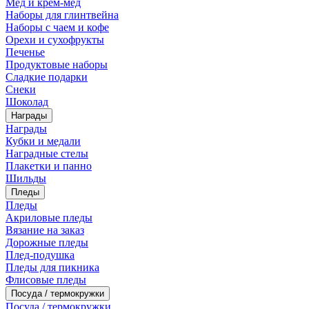
Мед и крем-мед
Наборы для глинтвейна
Наборы с чаем и кофе
Орехи и сухофрукты
Печенье
Продуктовые наборы
Сладкие подарки
Снеки
Шоколад
Награды
Награды
Кубки и медали
Наградные стелы
Плакетки и панно
Шильды
Пледы
Пледы
Акриловые пледы
Вязание на заказ
Дорожные пледы
Плед-подушка
Пледы для пикника
Флисовые пледы
Посуда / термокружки
Посуда / термокружки