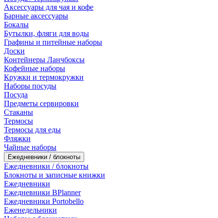
Аксессуары для чая и кофе
Барные аксессуары
Бокалы
Бутылки, фляги для воды
Графины и питейные наборы
Доски
Контейнеры Ланчбоксы
Кофейные наборы
Кружки и термокружки
Наборы посуды
Посуда
Предметы сервировки
Стаканы
Термосы
Термосы для еды
Фляжки
Чайные наборы
Ежедневники / блокноты
Ежедневники / блокноты
Блокноты и записные книжки
Ежедневники
Ежедневники BPlanner
Ежедневники Portobello
Еженедельники