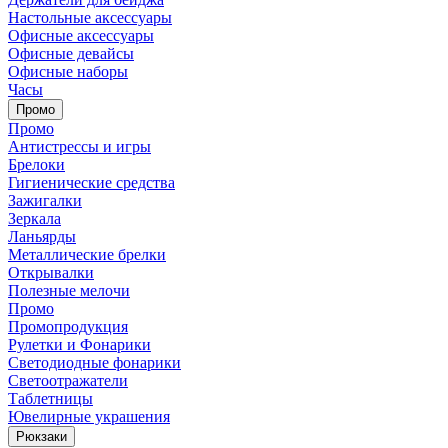
Настольные аксессуары
Офисные аксессуары
Офисные девайсы
Офисные наборы
Часы
Промо
Промо
Антистрессы и игры
Брелоки
Гигиенические средства
Зажигалки
Зеркала
Ланьярды
Металлические брелки
Открывалки
Полезные мелочи
Промо
Промопродукция
Рулетки и Фонарики
Светодиодные фонарики
Светоотражатели
Таблетницы
Ювелирные украшения
Рюкзаки