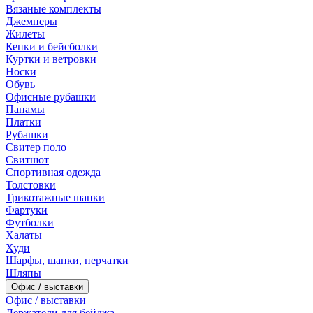
Вязаные комплекты
Джемперы
Жилеты
Кепки и бейсболки
Куртки и ветровки
Носки
Обувь
Офисные рубашки
Панамы
Платки
Рубашки
Свитер поло
Свитшот
Спортивная одежда
Толстовки
Трикотажные шапки
Фартуки
Футболки
Халаты
Худи
Шарфы, шапки, перчатки
Шляпы
Офис / выставки
Офис / выставки
Держатели для бейджа