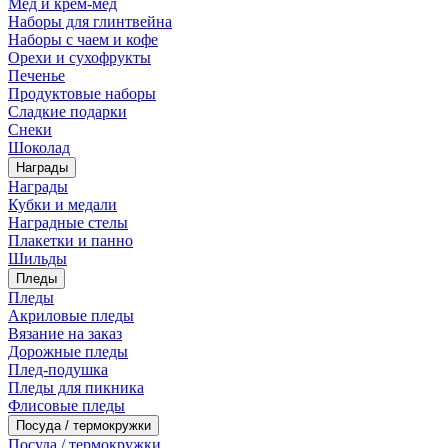
Мед и крем-мед
Наборы для глинтвейна
Наборы с чаем и кофе
Орехи и сухофрукты
Печенье
Продуктовые наборы
Сладкие подарки
Снеки
Шоколад
Награды
Награды
Кубки и медали
Наградные стелы
Плакетки и панно
Шильды
Пледы
Пледы
Акриловые пледы
Вязание на заказ
Дорожные пледы
Плед-подушка
Пледы для пикника
Флисовые пледы
Посуда / термокружки
Посуда / термокружки