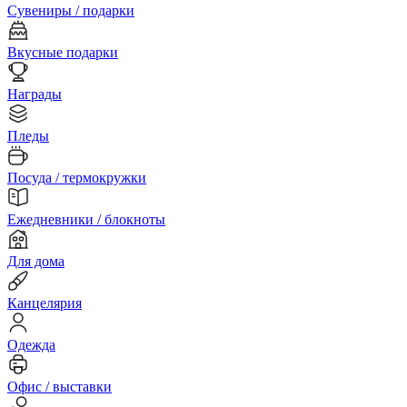
Сувениры / подарки
Вкусные подарки
Награды
Пледы
Посуда / термокружки
Ежедневники / блокноты
Для дома
Канцелярия
Одежда
Офис / выставки