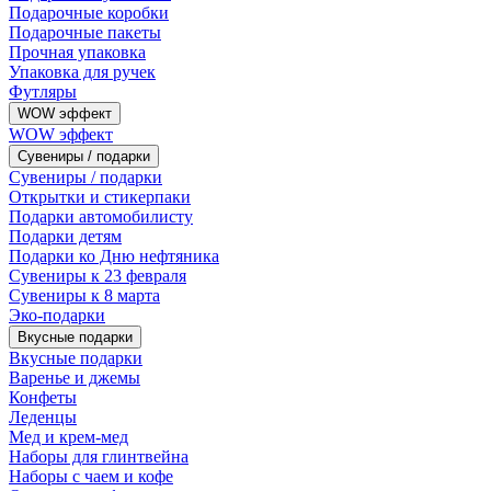
Подарочные коробки
Подарочные пакеты
Прочная упаковка
Упаковка для ручек
Футляры
WOW эффект
WOW эффект
Сувениры / подарки
Сувениры / подарки
Открытки и стикерпаки
Подарки автомобилисту
Подарки детям
Подарки ко Дню нефтяника
Сувениры к 23 февраля
Сувениры к 8 марта
Эко-подарки
Вкусные подарки
Вкусные подарки
Варенье и джемы
Конфеты
Леденцы
Мед и крем-мед
Наборы для глинтвейна
Наборы с чаем и кофе