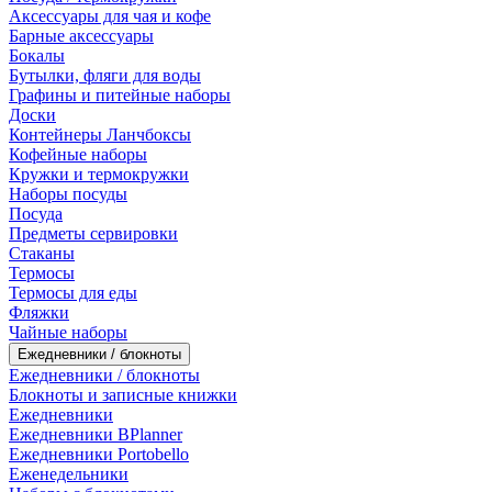
Аксессуары для чая и кофе
Барные аксессуары
Бокалы
Бутылки, фляги для воды
Графины и питейные наборы
Доски
Контейнеры Ланчбоксы
Кофейные наборы
Кружки и термокружки
Наборы посуды
Посуда
Предметы сервировки
Стаканы
Термосы
Термосы для еды
Фляжки
Чайные наборы
Ежедневники / блокноты
Ежедневники / блокноты
Блокноты и записные книжки
Ежедневники
Ежедневники BPlanner
Ежедневники Portobello
Еженедельники