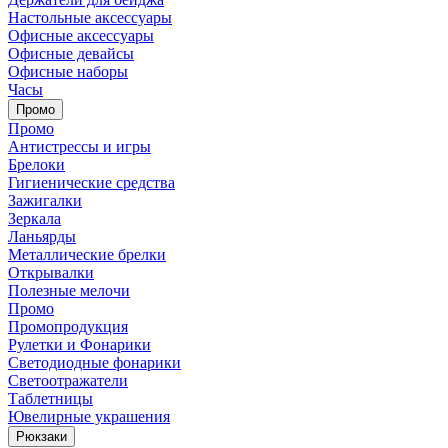
Настольные аксессуары
Офисные аксессуары
Офисные девайсы
Офисные наборы
Часы
Промо
Промо
Антистрессы и игры
Брелоки
Гигиенические средства
Зажигалки
Зеркала
Ланьярды
Металлические брелки
Открывалки
Полезные мелочи
Промо
Промопродукция
Рулетки и Фонарики
Светодиодные фонарики
Светоотражатели
Таблетницы
Ювелирные украшения
Рюкзаки