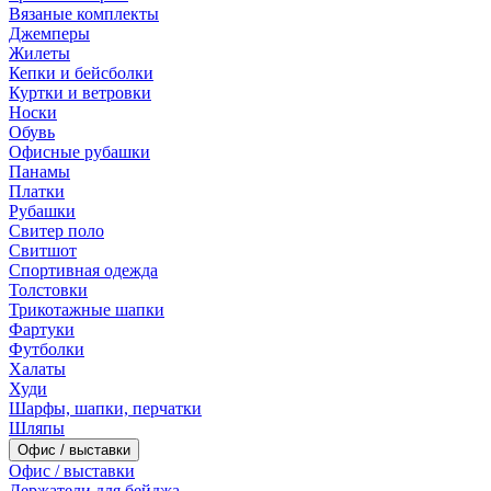
Вязаные комплекты
Джемперы
Жилеты
Кепки и бейсболки
Куртки и ветровки
Носки
Обувь
Офисные рубашки
Панамы
Платки
Рубашки
Свитер поло
Свитшот
Спортивная одежда
Толстовки
Трикотажные шапки
Фартуки
Футболки
Халаты
Худи
Шарфы, шапки, перчатки
Шляпы
Офис / выставки
Офис / выставки
Держатели для бейджа