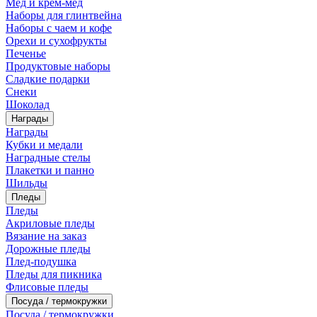
Мед и крем-мед
Наборы для глинтвейна
Наборы с чаем и кофе
Орехи и сухофрукты
Печенье
Продуктовые наборы
Сладкие подарки
Снеки
Шоколад
Награды
Награды
Кубки и медали
Наградные стелы
Плакетки и панно
Шильды
Пледы
Пледы
Акриловые пледы
Вязание на заказ
Дорожные пледы
Плед-подушка
Пледы для пикника
Флисовые пледы
Посуда / термокружки
Посуда / термокружки