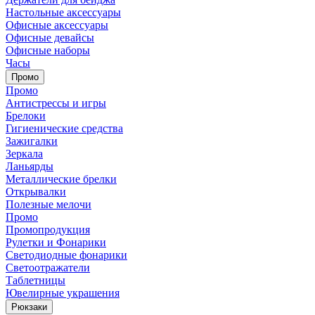
Настольные аксессуары
Офисные аксессуары
Офисные девайсы
Офисные наборы
Часы
Промо
Промо
Антистрессы и игры
Брелоки
Гигиенические средства
Зажигалки
Зеркала
Ланьярды
Металлические брелки
Открывалки
Полезные мелочи
Промо
Промопродукция
Рулетки и Фонарики
Светодиодные фонарики
Светоотражатели
Таблетницы
Ювелирные украшения
Рюкзаки