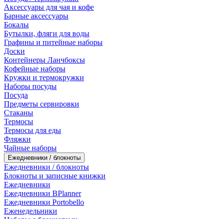
Аксессуары для чая и кофе
Барные аксессуары
Бокалы
Бутылки, фляги для воды
Графины и питейные наборы
Доски
Контейнеры Ланчбоксы
Кофейные наборы
Кружки и термокружки
Наборы посуды
Посуда
Предметы сервировки
Стаканы
Термосы
Термосы для еды
Фляжки
Чайные наборы
Ежедневники / блокноты
Ежедневники / блокноты
Блокноты и записные книжки
Ежедневники
Ежедневники BPlanner
Ежедневники Portobello
Еженедельники