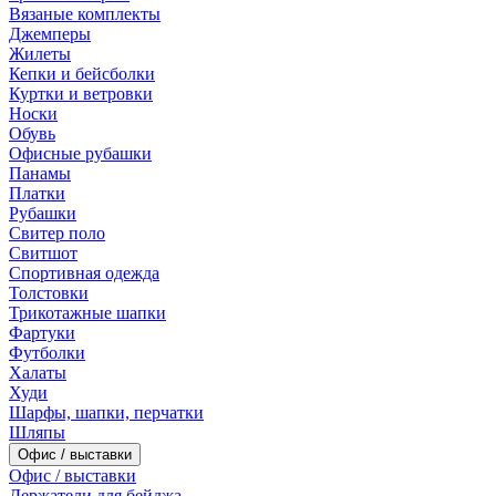
Вязаные комплекты
Джемперы
Жилеты
Кепки и бейсболки
Куртки и ветровки
Носки
Обувь
Офисные рубашки
Панамы
Платки
Рубашки
Свитер поло
Свитшот
Спортивная одежда
Толстовки
Трикотажные шапки
Фартуки
Футболки
Халаты
Худи
Шарфы, шапки, перчатки
Шляпы
Офис / выставки
Офис / выставки
Держатели для бейджа