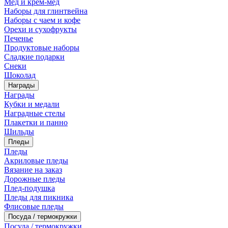
Мед и крем-мед
Наборы для глинтвейна
Наборы с чаем и кофе
Орехи и сухофрукты
Печенье
Продуктовые наборы
Сладкие подарки
Снеки
Шоколад
Награды
Награды
Кубки и медали
Наградные стелы
Плакетки и панно
Шильды
Пледы
Пледы
Акриловые пледы
Вязание на заказ
Дорожные пледы
Плед-подушка
Пледы для пикника
Флисовые пледы
Посуда / термокружки
Посуда / термокружки