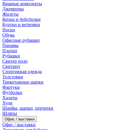
Вязаные комплекты
Джемперы
Жилеты
Кепки и бейсболки
Куртки и ветровки
Носки
Обувь
Офисные рубашки
Панамы
Платки
Рубашки
Свитер поло
Свитшот
Спортивная одежда
Толстовки
Трикотажные шапки
Фартуки
Футболки
Халаты
Худи
Шарфы, шапки, перчатки
Шляпы
Офис / выставки
Офис / выставки
Держатели для бейджа