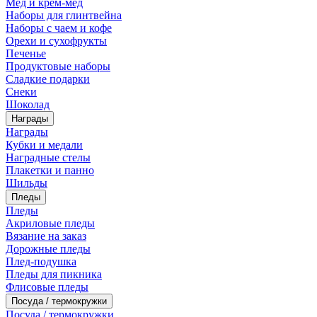
Мед и крем-мед
Наборы для глинтвейна
Наборы с чаем и кофе
Орехи и сухофрукты
Печенье
Продуктовые наборы
Сладкие подарки
Снеки
Шоколад
Награды
Награды
Кубки и медали
Наградные стелы
Плакетки и панно
Шильды
Пледы
Пледы
Акриловые пледы
Вязание на заказ
Дорожные пледы
Плед-подушка
Пледы для пикника
Флисовые пледы
Посуда / термокружки
Посуда / термокружки