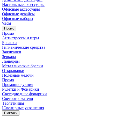
Настольные аксессуары
Офисные аксессуары
Офисные девайсы
Офисные наборы
Часы
Промо
Промо
Антистрессы и игры
Брелоки
Гигиенические средства
Зажигалки
Зеркала
Ланьярды
Металлические брелки
Открывалки
Полезные мелочи
Промо
Промопродукция
Рулетки и Фонарики
Светодиодные фонарики
Светоотражатели
Таблетницы
Ювелирные украшения
Рюкзаки