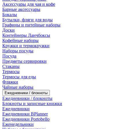
Аксессуары для чая и кофе
Барные аксессуары
Бокалы
Бутылки, фляги для воды
Графины и питейные наборы
Доски
Контейнеры Ланчбоксы
Кофейные наборы
Кружки и термокружки
Наборы посуды
Посуда
Предметы сервировки
Стаканы
Термосы
Термосы для еды
Фляжки
Чайные наборы
Ежедневники / блокноты
Ежедневники / блокноты
Блокноты и записные книжки
Ежедневники
Ежедневники BPlanner
Ежедневники Portobello
Еженедельники