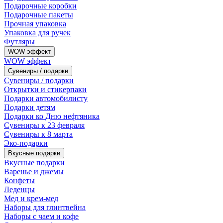
Подарочные коробки
Подарочные пакеты
Прочная упаковка
Упаковка для ручек
Футляры
WOW эффект
WOW эффект
Сувениры / подарки
Сувениры / подарки
Открытки и стикерпаки
Подарки автомобилисту
Подарки детям
Подарки ко Дню нефтяника
Сувениры к 23 февраля
Сувениры к 8 марта
Эко-подарки
Вкусные подарки
Вкусные подарки
Варенье и джемы
Конфеты
Леденцы
Мед и крем-мед
Наборы для глинтвейна
Наборы с чаем и кофе