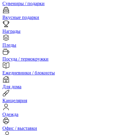
Сувениры / подарки
Вкусные подарки
Награды
Пледы
Посуда / термокружки
Ежедневники / блокноты
Для дома
Канцелярия
Одежда
Офис / выставки